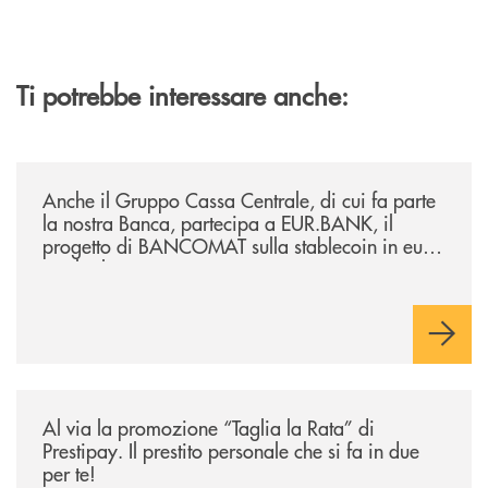
Ti potrebbe interessare anche:
/news/anche-il-gruppo-cassa-centrale-partecipa-a-eurbank-il-progetto-d
Anche il Gruppo Cassa Centrale, di cui fa parte
la nostra Banca, partecipa a EUR.BANK, il
progetto di BANCOMAT sulla stablecoin in euro
e sul relativo ecosistema
/news/al-via-la-promozione-taglia-la-rata-di-prestipay-il-prestito-perso
Al via la promozione “Taglia la Rata” di
Prestipay. Il prestito personale che si fa in due
per te!