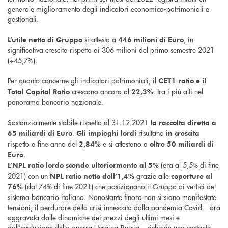
generale miglioramento degli indicatori economico-patrimoniali e
gestionali.
si attesta a
, in
L’utile netto di Gruppo
446 milioni di Euro
significativa crescita rispetto ai 306 milioni del primo semestre 2021
(+45,7%).
Per quanto concerne gli indicatori patrimoniali, il
CET1 ratio e il
crescono ancora al
: tra i più alti nel
Total Capital Ratio
22,3%
panorama bancario nazionale.
Sostanzialmente stabile rispetto al 31.12.2021
la raccolta diretta a
.
risultano
65 miliardi di Euro
Gli impieghi lordi
in crescita
rispetto a fine anno del
e si attestano a
2,84%
oltre 50 miliardi di
.
Euro
(era al 5,5% di fine
L’NPL ratio lordo scende ulteriormente al 5%
2021) con un
grazie alle
NPL ratio netto dell’1,4%
coperture al
(dal 74% di fine 2021) che posizionano il Gruppo ai vertici del
76%
sistema bancario italiano. Nonostante finora non si siano manifestate
tensioni, il perdurare della crisi innescata dalla pandemia Covid – ora
aggravata dalle dinamiche dei prezzi degli ultimi mesi e
dall’evoluzione della guerra Ucraina-Russia – richiede una costante