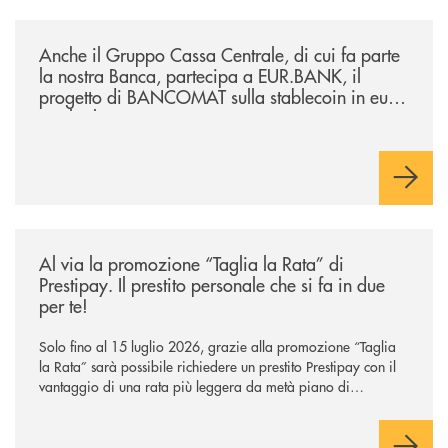
/news/anche-il-gruppo-cassa-centrale-partecipa-a-eurbank-il-progetto-d
Anche il Gruppo Cassa Centrale, di cui fa parte
la nostra Banca, partecipa a EUR.BANK, il
progetto di BANCOMAT sulla stablecoin in euro
e sul relativo ecosistema
/news/al-via-la-promozione-taglia-la-rata-di-prestipay-il-prestito-perso
Al via la promozione “Taglia la Rata” di
Prestipay. Il prestito personale che si fa in due
per te!
Solo fino al 15 luglio 2026, grazie alla promozione “Taglia
la Rata” sarà possibile richiedere un prestito Prestipay con il
vantaggio di una rata più leggera da metà piano di
rimborso.