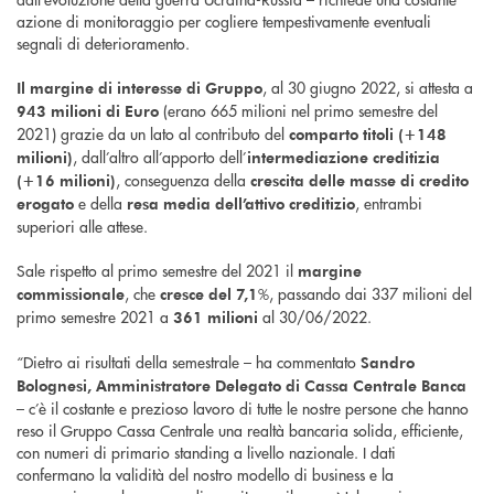
azione di monitoraggio per cogliere tempestivamente eventuali
segnali di deterioramento.
, al 30 giugno 2022, si attesta a
Il margine di interesse di Gruppo
(erano 665 milioni nel primo semestre del
943 milioni di Euro
2021) grazie da un lato al contributo del
comparto titoli (+148
, dall’altro all’apporto dell’
milioni)
intermediazione creditizia
, conseguenza della
(+16 milioni)
crescita delle masse di credito
e della
, entrambi
erogato
resa media dell’attivo creditizio
superiori alle attese.
Sale rispetto al primo semestre del 2021 il
margine
, che
%, passando dai 337 milioni del
commissionale
cresce del 7,1
primo semestre 2021 a
al 30/06/2022.
361 milioni
“Dietro ai risultati della semestrale – ha commentato
Sandro
Bolognesi, Amministratore Delegato di Cassa Centrale Banca
– c’è il costante e prezioso lavoro di tutte le nostre persone che hanno
reso il Gruppo Cassa Centrale una realtà bancaria solida, efficiente,
con numeri di primario standing a livello nazionale. I dati
confermano la validità del nostro modello di business e la