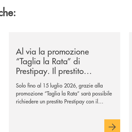
che:
-eurbank-il-progetto-di-bancomat-sulla-stablecoin-in-euro
/news/al-via-la-promozione-taglia-la-rata-di-prestipay-
/
Al via la promozione
“Taglia la Rata” di
Prestipay. Il prestito
personale che si fa in due
Solo fino al 15 luglio 2026, grazie alla
per te!
promozione “Taglia la Rata” sarà possibile
richiedere un prestito Prestipay con il
vantaggio di una rata più leggera da metà
piano di rimborso.