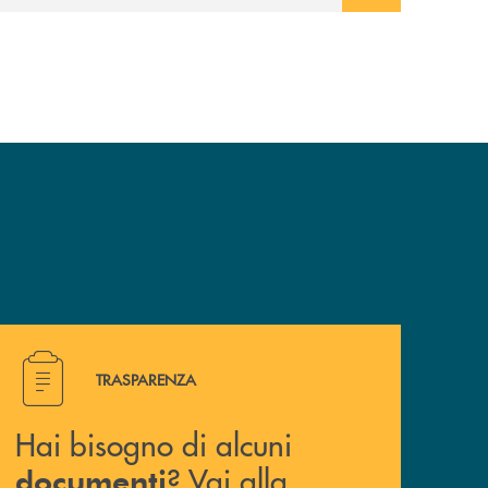
Hai bisogno di alcuni documenti ? Vai alla pagina traspa
TRASPARENZA
Hai bisogno di alcuni
? Vai alla
documenti