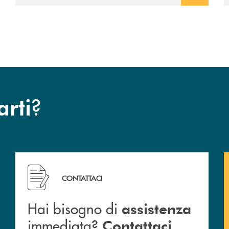
?
arti
Hai bisogno di assistenza immediata? Contattaci .
CONTATTACI
Hai bisogno di
assistenza
immediata?
.
Contattaci