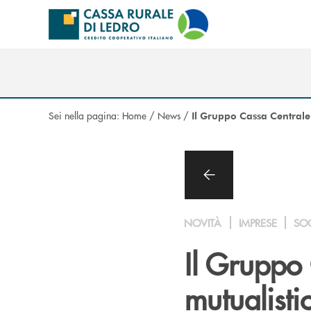
Salta al contenuto principale
Sei nella pagina:
Home
/
News
/
Il Gruppo Cassa Centrale 
NOVITÀ
IMPRESE
SO
Il Gruppo 
mutualist