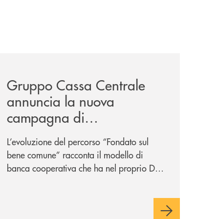
/
il-prestito-personale-che-si-fa-in-due-per-te/
news/gruppo-cassa-centrale-annuncia-la-nuova-campagna-d
Gruppo Cassa Centrale
annuncia la nuova
campagna di
comunicazione
L’evoluzione del percorso “Fondato sul
nazionale: “
Oggi si dice
bene comune” racconta il modello di
ESG. Per noi è fare la cosa
banca cooperativa che ha nel proprio DNA
giusta. Da sempre
”
la vicinanza alle persone e ai territori.