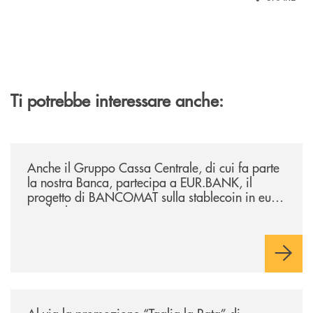
Ti potrebbe interessare anche:
/news/anche-il-gruppo-cassa-centrale-partecipa-a-eurbank-il-progetto-d
Anche il Gruppo Cassa Centrale, di cui fa parte
la nostra Banca, partecipa a EUR.BANK, il
progetto di BANCOMAT sulla stablecoin in euro
e sul relativo ecosistema
/news/al-via-la-promozione-taglia-la-rata-di-prestipay-il-prestito-perso