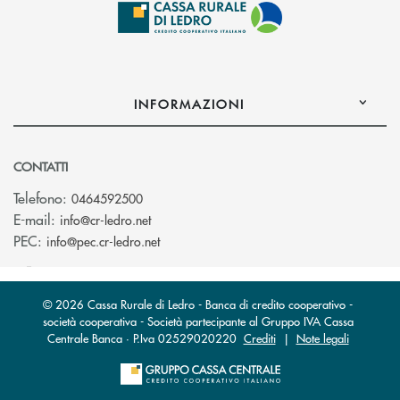
INFORMAZIONI
CONTATTI
Telefono:
0464592500
(si apre l’app di posta elettronica)
E-mail:
info@cr-ledro.net
(si apre l’app di posta elettronica)
PEC:
info@pec.cr-ledro.net
© 2026 Cassa Rurale di Ledro - Banca di credito cooperativo -
società cooperativa - Società partecipante al Gruppo IVA Cassa
Centrale Banca · P.Iva 02529020220
Crediti
|
Note legali