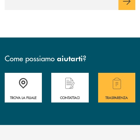
Come possiamo
?
aiutarti
Accedi all' elenco completo delle filiali .
Hai bisogno di assistenza immediata? Contatta
Hai bisogno di alcuni
TROVA LA FILIALE
CONTATTACI
TRASPARENZA