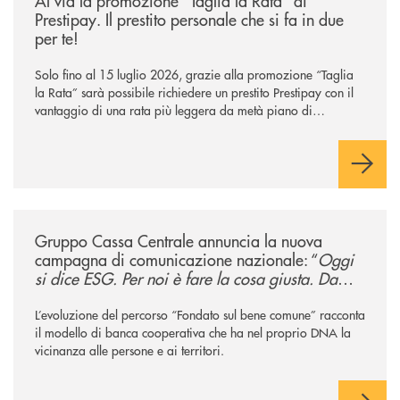
Al via la promozione “Taglia la Rata” di
Prestipay. Il prestito personale che si fa in due
per te!
Solo fino al 15 luglio 2026, grazie alla promozione “Taglia
la Rata” sarà possibile richiedere un prestito Prestipay con il
vantaggio di una rata più leggera da metà piano di
rimborso.
/news/gruppo-cassa-centrale-annuncia-la-nuova-campagna-di-comunicaz
Gruppo Cassa Centrale annuncia la nuova
campagna di comunicazione nazionale: “
Oggi
si dice ESG. Per noi è fare la cosa giusta. Da
sempre
”
L’evoluzione del percorso “Fondato sul bene comune” racconta
il modello di banca cooperativa che ha nel proprio DNA la
vicinanza alle persone e ai territori.