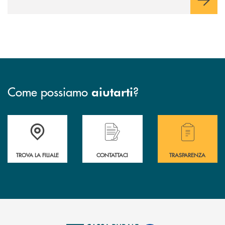
Come possiamo
?
aiutarti
Accedi all' elenco completo delle filiali .
Hai bisogno di assistenza immediata? Contatta
Hai bisogno di alcuni
TROVA LA FILIALE
CONTATTACI
TRASPARENZA