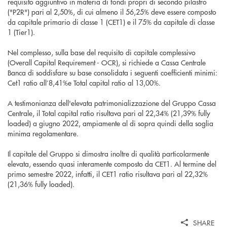
requisito aggiuntivo in materia di fondi propri di secondo pilastro
("P2R") pari al 2,50%, di cui almeno il 56,25% deve essere composto
da capitale primario di classe 1 (CET1) e il 75% da capitale di classe
1 (Tier1).
Nel complesso, sulla base del requisito di capitale complessivo
(Overall Capital Requirement - OCR), si richiede a Cassa Centrale
Banca di soddisfare su base consolidata i seguenti coefficienti minimi:
Cet1 ratio all’8,41%e Total capital ratio al 13,00%.
A testimonianza dell'elevata patrimonializzazione del Gruppo Cassa
Centrale, il Total capital ratio risultava pari al 22,34% (21,39% fully
loaded) a giugno 2022, ampiamente al di sopra quindi della soglia
minima regolamentare.
Il capitale del Gruppo si dimostra inoltre di qualità particolarmente
elevata, essendo quasi interamente composto da CET1. Al termine del
primo semestre 2022, infatti, il CET1 ratio risultava pari al 22,32%
(21,36% fully loaded).
SHARE