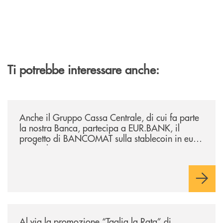
Ti potrebbe interessare anche:
/news/anche-il-gruppo-cassa-centrale-partecipa-a-eurbank-il-progetto-d
Anche il Gruppo Cassa Centrale, di cui fa parte
la nostra Banca, partecipa a EUR.BANK, il
progetto di BANCOMAT sulla stablecoin in euro
e sul relativo ecosistema
/news/al-via-la-promozione-taglia-la-rata-di-prestipay-il-prestito-perso
Al via la promozione “Taglia la Rata” di