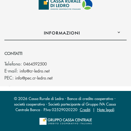
INFORMAZIONI
CONTATTI
Telefono:
0464592500
(si apre l’app di posta elettronica)
E-mail:
info@cr-ledro.net
(si apre l’app di posta elettronica)
PEC:
info@pec.cr-ledro.net
© 2026 Cassa Rurale di Ledro - Banca di credito cooperativo -
società cooperativa - Società partecipante al Gruppo IVA Cassa
Centrale Banca · P.Iva 02529020220
Crediti
|
Note legali