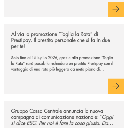
/news/al-via-la-promozione-taglia-la-rata-di-prestipay-il-prestito-perso
Al via la promozione “Taglia la Rata” di
Prestipay. Il prestito personale che si fa in due
per te!
Solo fino al 15 luglio 2026, grazie alla promozione “Taglia
la Rata” sarà possibile richiedere un prestito Prestipay con il
vantaggio di una rata più leggera da metà piano di
rimborso.
/news/gruppo-cassa-centrale-annuncia-la-nuova-campagna-di-comunicaz
Gruppo Cassa Centrale annuncia la nuova
campagna di comunicazione nazionale: “
Oggi
si dice ESG. Per noi è fare la cosa giusta. Da