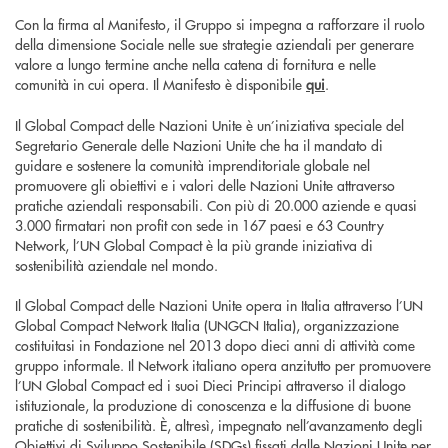
Con la firma al Manifesto, il Gruppo si impegna a rafforzare il ruolo
della dimensione Sociale nelle sue strategie aziendali per generare
valore a lungo termine anche nella catena di fornitura e nelle
comunità in cui opera. Il Manifesto è disponibile
qui
.
Il Global Compact delle Nazioni Unite è un’iniziativa speciale del
Segretario Generale delle Nazioni Unite che ha il mandato di
guidare e sostenere la comunità imprenditoriale globale nel
promuovere gli obiettivi e i valori delle Nazioni Unite attraverso
pratiche aziendali responsabili. Con più di 20.000 aziende e quasi
3.000 firmatari non profit con sede in 167 paesi e 63 Country
Network, l’UN Global Compact è la più grande iniziativa di
sostenibilità aziendale nel mondo.
Il Global Compact delle Nazioni Unite opera in Italia attraverso l’UN
Global Compact Network Italia (UNGCN Italia), organizzazione
costituitasi in Fondazione nel 2013 dopo dieci anni di attività come
gruppo informale. Il Network italiano opera anzitutto per promuovere
l’UN Global Compact ed i suoi Dieci Principi attraverso il dialogo
istituzionale, la produzione di conoscenza e la diffusione di buone
pratiche di sostenibilità. È, altresì, impegnato nell’avanzamento degli
Obiettivi di Sviluppo Sostenibile (SDGs) fissati dalle Nazioni Unite per