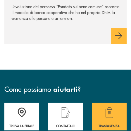
sempre
”
L’evoluzione del percorso “Fondato sul bene comune” racconta
il modello di banca cooperativa che ha nel proprio DNA la
vicinanza alle persone e ai territori.
Come possiamo
?
aiutarti
Accedi all' elenco completo delle filiali .
Hai bisogno di assistenza immediata? Contatta
Hai bisogno di alcuni
TROVA LA FILIALE
CONTATTACI
TRASPARENZA