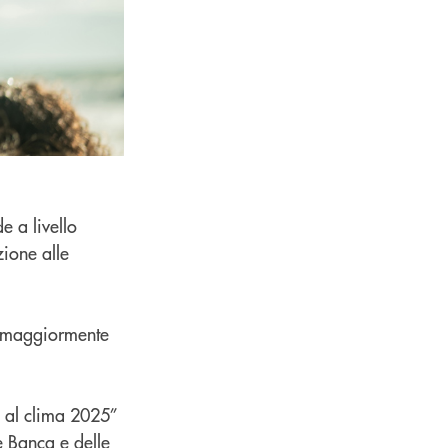
e a livello
zione alle
he maggiormente
e al clima 2025”
e Banca e delle