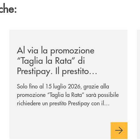
che:
-eurbank-il-progetto-di-bancomat-sulla-stablecoin-in-euro
/news/al-via-la-promozione-taglia-la-rata-di-prestipay-
/
Al via la promozione
“Taglia la Rata” di
Prestipay. Il prestito
personale che si fa in due
Solo fino al 15 luglio 2026, grazie alla
per te!
promozione “Taglia la Rata” sarà possibile
richiedere un prestito Prestipay con il
vantaggio di una rata più leggera da metà
piano di rimborso.