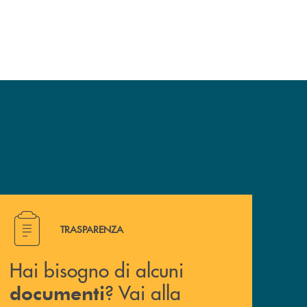
Hai bisogno di alcuni documenti ? Vai alla pagina traspa
TRASPARENZA
Hai bisogno di alcuni
? Vai alla
documenti