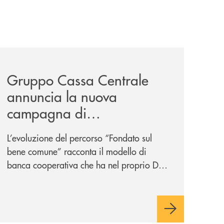
/
il-prestito-personale-che-si-fa-in-due-per-te/
news/gruppo-cassa-centrale-annuncia-la-nuova-campagna-d
Gruppo Cassa Centrale
annuncia la nuova
campagna di
comunicazione
L’evoluzione del percorso “Fondato sul
nazionale: “
Oggi si dice
bene comune” racconta il modello di
ESG. Per noi è fare la cosa
banca cooperativa che ha nel proprio DNA
giusta. Da sempre
”
la vicinanza alle persone e ai territori.