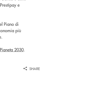
 Prestipay e
el Piano di
’economia più
e.
- Pianeta 2030
.
SHARE