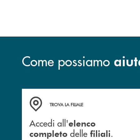
Come possiamo
aiut
Accedi all' elenco completo delle filiali .
TROVA LA FILIALE
Accedi all'
elenco
delle
.
completo
filiali