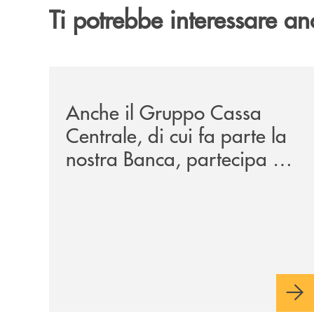
Ti potrebbe interessare an
/news/anche-il-gruppo-cassa-centrale-partecipa-a
Anche il Gruppo Cassa
Centrale, di cui fa parte la
nostra Banca, partecipa a
EUR.BANK, il progetto di
BANCOMAT sulla
stablecoin in euro e sul
relativo ecosistema