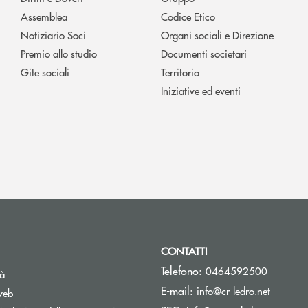
Assemblea
Codice Etico
Notiziario Soci
Organi sociali e Direzione
Premio allo studio
Documenti societari
Gite sociali
Territorio
Iniziative ed eventi
CONTATTI
Telefono:
0464592500
tà
(si apre
E-mail:
info@cr-ledro.net
web