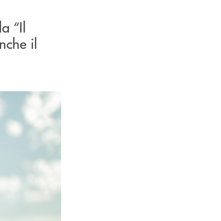
a “Il
nche il