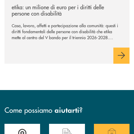
etika: un milione di euro per i diritti delle
persone con disabilità
Casa, lavoro, affetti e partecipazione alla comunità: questi i
diritti fondamentali delle persone con disabilità che etika
mette al centro del V bando per il triennio 2026-2028.
Innovato anche il processo di selezione che prevede
formazione, accompagnamento alla progettazione e
coinvolgimento insieme alle cooperative sociali degli enti
territoriali.
Come possiamo
?
aiutarti
Accedi all' elenco completo delle filiali .
Hai bisogno di assistenza immediata? Contatta
Hai bisogno di alcuni