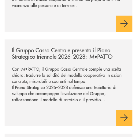
vicinanza alle persone e ai territori.
/news/il-gruppo-cassa-centrale-presenta-il-piano-strategico-triennale-
Il Gruppo Cassa Centrale presenta il Piano
Strategico triennale 2026–2028: IM•PATTO
Con IM•PATTO, il Gruppo Cassa Centrale compie una scelta
chiara: tradurre la solidità del modello cooperativo in azioni
concrete, misurabili e coerenti nel tempo.
Il Piano Strategico 2026–2028 definisce una traiettoria di
sviluppo che accompagna l’evoluzione del Gruppo,
rafforzandone il modello di servizio e il presidio
commerciale a supporto di famiglie e imprese. Tecnologia e
intelligenza artificiale sostengono la trasformazione,
potenziando la capacità di rispondere in modo efficace ai
bisogni della clientela e orientando l’azione verso una
creazione di valore sostenibile, con attenzione alle persone e
ai territori.
/news/etika-un-milione-di-euro-per-i-diritti-delle-persone-con-disabilita