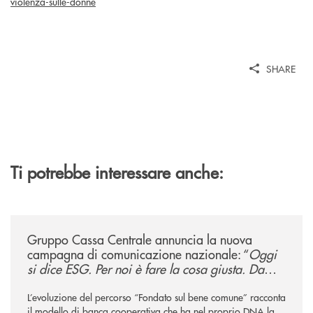
violenza-sulle-donne
SHARE
Ti potrebbe interessare anche:
/news/gruppo-cassa-centrale-annuncia-la-nuova-campagna-di-comunicaz
Gruppo Cassa Centrale annuncia la nuova
campagna di comunicazione nazionale: “
Oggi
si dice ESG. Per noi è fare la cosa giusta. Da
sempre
”
L’evoluzione del percorso “Fondato sul bene comune” racconta
il modello di banca cooperativa che ha nel proprio DNA la