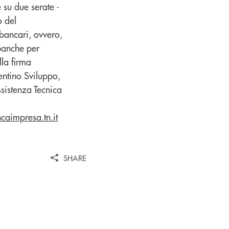
e su due serate -
o del
 bancari, ovvero,
 banche per
lla firma
entino Sviluppo,
ssistenza Tecnica
aimpresa.tn.it
SHARE