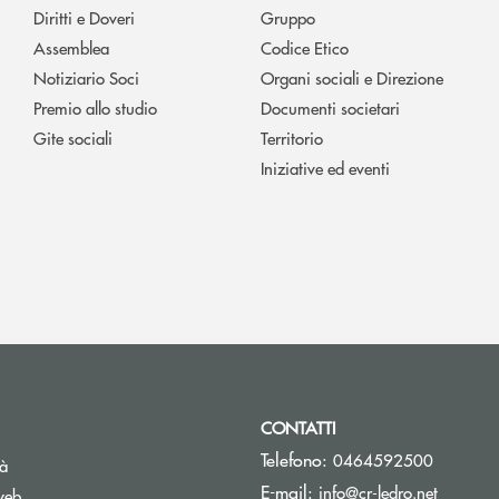
Diritti e Doveri
Gruppo
Assemblea
Codice Etico
Notiziario Soci
Organi sociali e Direzione
Premio allo studio
Documenti societari
Gite sociali
Territorio
Iniziative ed eventi
CONTATTI
Telefono:
0464592500
tà
(si apre
E-mail:
info@cr-ledro.net
web