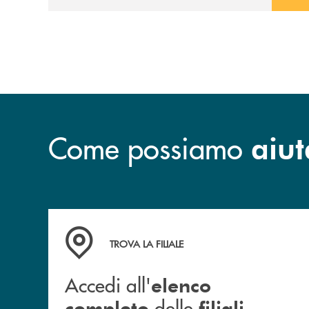
Come possiamo
aiut
Accedi all' elenco completo delle filiali .
TROVA LA FILIALE
Accedi all'
elenco
delle
.
completo
filiali