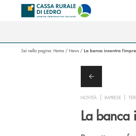
Salta al contenuto principale
Sei nella pagina:
Home
/
News
/
La banca incontra l'impr
NOVITÀ
IMPRESE
TER
La banca i