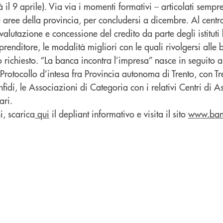
 il 9 aprile). Via via i momenti formativi – articolati sempr
re aree della provincia, per concludersi a dicembre. Al centr
alutazione e concessione del credito da parte degli istituti
mprenditore, le modalità migliori con le quali rivolgersi alle
o richiesto. “La banca incontra l’impresa” nasce in seguito a
 Protocollo d’intesa fra Provincia autonoma di Trento, con Tr
nfidi, le Associazioni di Categoria con i relativi Centri di A
ari.
i, scarica
qui
il depliant informativo e visita il sito
www.banc