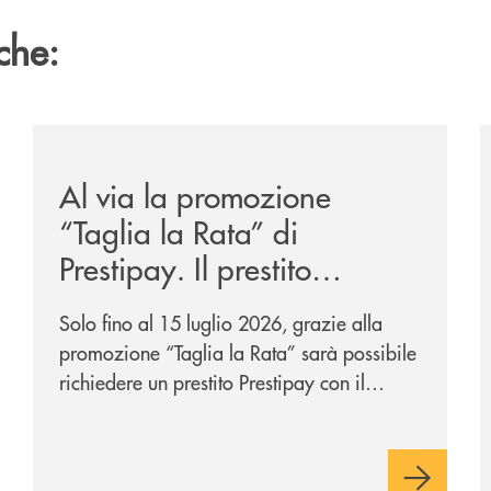
che:
-eurbank-il-progetto-di-bancomat-sulla-stablecoin-in-euro
/news/al-via-la-promozione-taglia-la-rata-di-prestipay-
/
Al via la promozione
“Taglia la Rata” di
Prestipay. Il prestito
personale che si fa in due
Solo fino al 15 luglio 2026, grazie alla
per te!
promozione “Taglia la Rata” sarà possibile
richiedere un prestito Prestipay con il
vantaggio di una rata più leggera da metà
piano di rimborso.