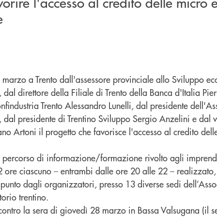
orire l'accesso al credito delle micro 
e
 marzo a Trento dall'assessore provinciale allo Sviluppo e
, dal direttore della Filiale di Trento della Banca d'Italia Pie
nfindustria Trento Alessandro Lunelli, dal presidente dell'A
 dal presidente di Trentino Sviluppo Sergio Anzelini e dal v
o Artoni il progetto che favorisce l'accesso al credito dell
un percorso di informazione/formazione rivolto agli imprendit
2 ore ciascuno – entrambi dalle ore 20 alle 22 – realizzato
punto dagli organizzatori, presso 13 diverse sedi dell’Ass
torio trentino.
ncontro la sera di giovedì 28 marzo in Bassa Valsugana (il 