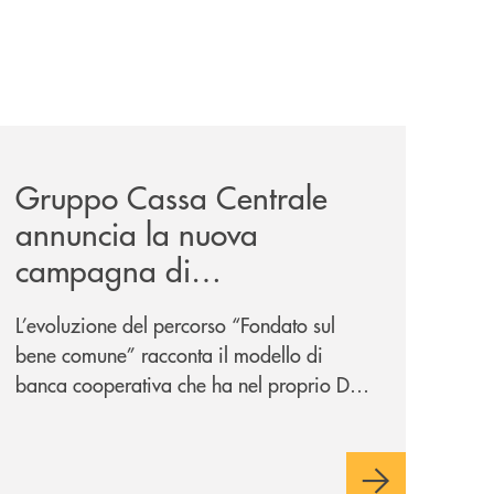
/
il-prestito-personale-che-si-fa-in-due-per-te/
news/gruppo-cassa-centrale-annuncia-la-nuova-campagna-d
Gruppo Cassa Centrale
annuncia la nuova
campagna di
comunicazione
L’evoluzione del percorso “Fondato sul
nazionale: “
Oggi si dice
bene comune” racconta il modello di
ESG. Per noi è fare la cosa
banca cooperativa che ha nel proprio DNA
giusta. Da sempre
”
la vicinanza alle persone e ai territori.