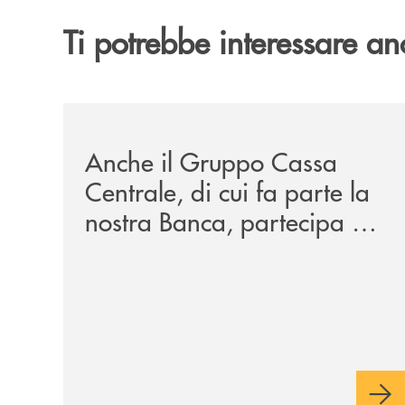
Ti potrebbe interessare an
/news/anche-il-gruppo-cassa-centrale-partecipa-a
Anche il Gruppo Cassa
Centrale, di cui fa parte la
nostra Banca, partecipa a
EUR.BANK, il progetto di
BANCOMAT sulla
stablecoin in euro e sul
relativo ecosistema