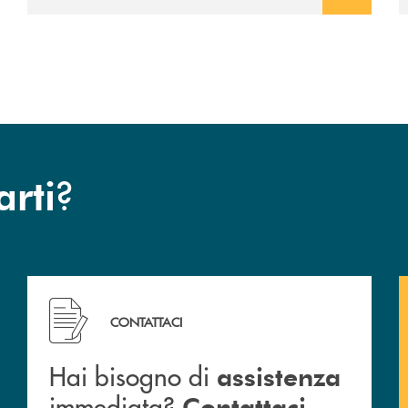
?
arti
Hai bisogno di assistenza immediata? Contattaci .
CONTATTACI
Hai bisogno di
assistenza
immediata?
.
Contattaci