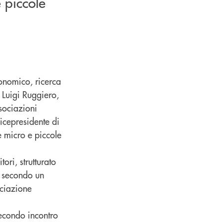
e piccole
conomico, ricerca
r Luigi Ruggiero,
ssociazioni
icepresidente di
e micro e piccole
ori, strutturato
, secondo un
ociazione
secondo incontro