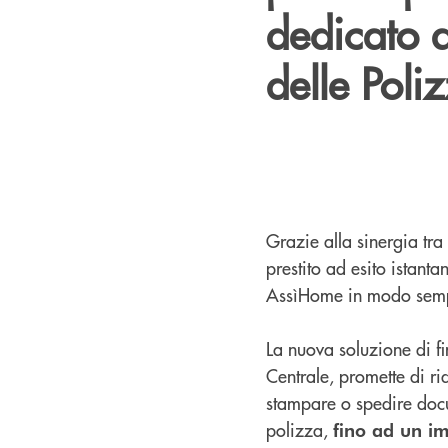
dedicato 
delle Poli
Grazie alla sinergia tra
prestito ad esito istant
AssìHome in modo semp
La nuova soluzione di f
Centrale, promette di ri
stampare o spedire docu
polizza,
fino ad un i