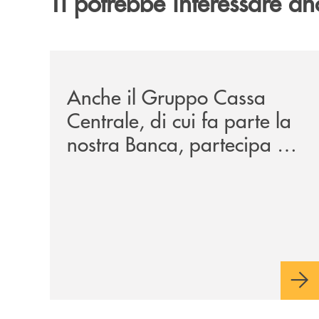
Ti potrebbe interessare an
/news/anche-il-gruppo-cassa-centrale-partecipa-a
Anche il Gruppo Cassa
Centrale, di cui fa parte la
nostra Banca, partecipa a
EUR.BANK, il progetto di
BANCOMAT sulla
stablecoin in euro e sul
relativo ecosistema