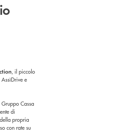
io
, il piccolo
ction
a AssìDrive e
el Gruppo Cassa
ente di
della propria
so con rate su