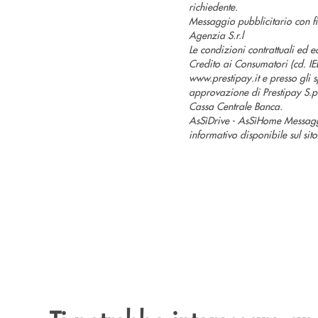
richiedente.
Messaggio pubblicitario con fi
Agenzia S.r.l
Le condizioni contrattuali ed 
Credito ai Consumatori (cd. IEB
www.prestipay.it e presso gli s
approvazione di Prestipay S.p.
Cassa Centrale Banca.
AsSìDrive - AsSìHome Messaggio
informativo disponibile sul sit