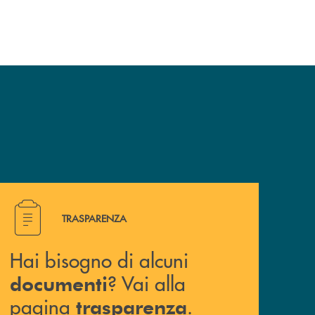
Hai bisogno di alcuni documenti ? Vai alla pagina traspa
TRASPARENZA
Hai bisogno di alcuni
? Vai alla
documenti
pagina
.
trasparenza