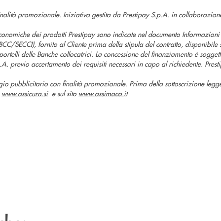
nalità promozionale. Iniziativa gestita da Prestipay S.p.A. in collaborazion
economiche dei prodotti Prestipay sono indicate nel documento Informazioni
CC/SECCI), fornito al Cliente prima della stipula del contratto, disponibile s
portelli delle Banche collocatrici. La concessione del finanziamento è sogget
A. previo accertamento dei requisiti necessari in capo al richiedente. Pres
 pubblicitario con finalità promozionale. Prima della sottoscrizione legger
o
www.assicura.si
e sul sito
www.assimoco.it