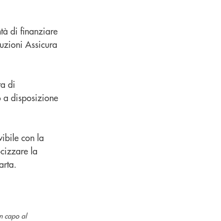
ntà di finanziare
luzioni Assicura
ta di
o a disposizione
vibile con la
ocizzare la
arta.
in capo al