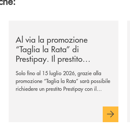
che:
-eurbank-il-progetto-di-bancomat-sulla-stablecoin-in-euro
/news/al-via-la-promozione-taglia-la-rata-di-prestipay-
/
Al via la promozione
“Taglia la Rata” di
Prestipay. Il prestito
personale che si fa in due
Solo fino al 15 luglio 2026, grazie alla
per te!
promozione “Taglia la Rata” sarà possibile
richiedere un prestito Prestipay con il
vantaggio di una rata più leggera da metà
piano di rimborso.