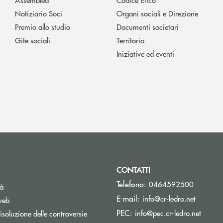
Notiziario Soci
Organi sociali e Direzione
Premio allo studio
Documenti societari
Gite sociali
Territorio
Iniziative ed eventi
CONTATTI
Telefono:
0464592500
tà
(si apre
E-mail:
info@cr-ledro.net
web
(si ap
PEC:
info@pec.cr-ledro.net
isoluzione delle controversie