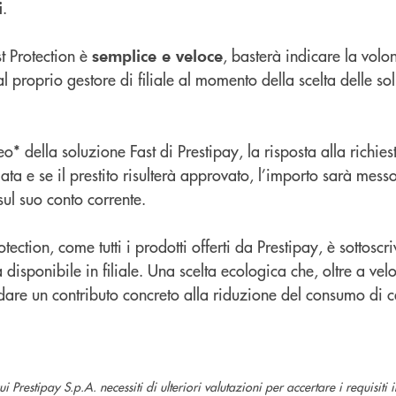
.
i
t Protection è
, basterà indicare la volo
semplice e veloce
al proprio gestore di filiale al momento della scelta delle so
eo* della soluzione Fast di Prestipay, la risposta alla richies
a e se il prestito risulterà approvato, l’importo sarà mess
sul suo conto corrente.
otection, come tutti i prodotti offerti da Prestipay, è sottoscri
 disponibile in filiale. Una scelta ecologica che, oltre a vel
 dare un contributo concreto alla riduzione del consumo di c
ui Prestipay S.p.A. necessiti di ulteriori valutazioni per accertare i requisiti 