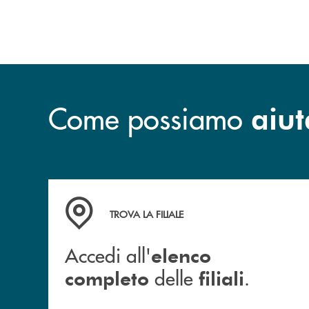
Come possiamo
aiut
Accedi all' elenco completo delle filiali .
TROVA LA FILIALE
Accedi all'
elenco
delle
.
completo
filiali