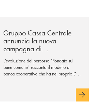
/
il-prestito-personale-che-si-fa-in-due-per-te/
news/gruppo-cassa-centrale-annuncia-la-nuova-campagna-d
Gruppo Cassa Centrale
annuncia la nuova
campagna di
comunicazione
L’evoluzione del percorso “Fondato sul
nazionale: “
Oggi si dice
bene comune” racconta il modello di
ESG. Per noi è fare la cosa
banca cooperativa che ha nel proprio DNA
giusta. Da sempre
”
la vicinanza alle persone e ai territori.