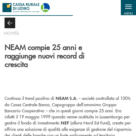
Salta al contenuto principale
MENU
NOVITÀ
NEAM compie 25 anni e
raggiunge nuovi record di
crescita
Continua il trend positivo di
– società controllata al 100%
NEAM S.A.
da Cassa Centrale Banca, Capogruppo dell’omonimo Gruppo
Bancario Cooperativo – che in questi giorni compie 25 anni. Era
infatti il 19 maggio 1999 quando venne costituita in Lussemburgo per
gestire il fondo di investimento
(allora Nord Est Fund), creato per
NEF
offrire una soluzione di qualità alle esigenze di gestione del risparmio
dei clienti delle banche con un forte radicamento sul territorio.