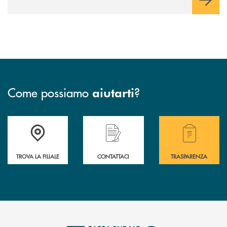
Come possiamo
?
aiutarti
Accedi all' elenco completo delle filiali .
Hai bisogno di assistenza immediata? Contatta
Hai bisogno di alcuni
TROVA LA FILIALE
CONTATTACI
TRASPARENZA