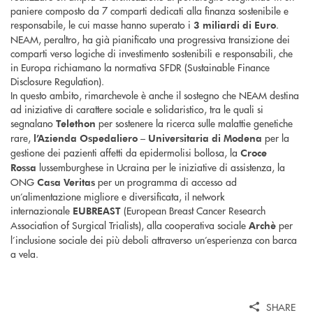
paniere composto da 7 comparti dedicati alla finanza sostenibile e
responsabile, le cui masse hanno superato i
.
3 miliardi di Euro
NEAM, peraltro, ha già pianificato una progressiva transizione dei
comparti verso logiche di investimento sostenibili e responsabili, che
in Europa richiamano la normativa SFDR (Sustainable Finance
Disclosure Regulation).
In questo ambito, rimarchevole è anche il sostegno che NEAM destina
ad iniziative di carattere sociale e solidaristico, tra le quali si
segnalano
per sostenere la ricerca sulle malattie genetiche
Telethon
rare,
per la
l’Azienda Ospedaliero – Universitaria di Modena
gestione dei pazienti affetti da epidermolisi bollosa, la
Croce
lussemburghese in Ucraina per le iniziative di assistenza, la
Rossa
ONG
per un programma di accesso ad
Casa Veritas
un’alimentazione migliore e diversificata, il network
internazionale
(European Breast Cancer Research
EUBREAST
Association of Surgical Trialists), alla cooperativa sociale
per
Archè
l’inclusione sociale dei più deboli attraverso un’esperienza con barca
a vela.
SHARE