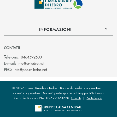
INFORMAZIONI
CONTATTI
Telefono:
0464592500
(si apre l’app di posta elettronica)
E-mail:
info@cr-ledro.net
(si apre l’app di posta elettronica)
PEC:
info@pec.cr-ledro.net
© 2026 Cassa Rurale di Ledro - Banca di credito cooperativo -
società cooperativa - Società partecipante al Gruppo IVA Cassa
Centrale Banca · P.Iva 02529020220
Crediti
|
Note legali