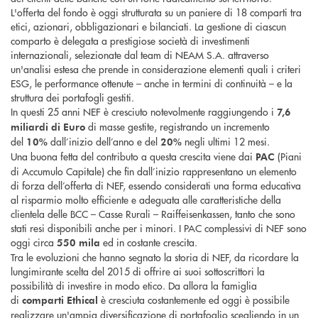
L'offerta del fondo è oggi strutturata su un paniere di 18 comparti tra
etici, azionari, obbligazionari e bilanciati. La gestione di ciascun
comparto è delegata a prestigiose società di investimenti
internazionali, selezionate dal team di NEAM S.A. attraverso
un'analisi estesa che prende in considerazione elementi quali i criteri
ESG, le performance ottenute – anche in termini di continuità – e la
struttura dei portafogli gestiti.
In questi 25 anni NEF è cresciuto notevolmente raggiungendo i
7,6
di masse gestite, registrando un incremento
miliardi di Euro
del
dall’inizio dell’anno e del
negli ultimi 12 mesi.
10%
20%
Una buona fetta del contributo a questa crescita viene dai
(Piani
PAC
di Accumulo Capitale) che fin dall’inizio rappresentano un elemento
di forza dell’offerta di NEF, essendo considerati una forma educativa
al risparmio molto efficiente e adeguata alle caratteristiche della
clientela delle BCC – Casse Rurali – Raiffeisenkassen, tanto che sono
stati resi disponibili anche per i minori. I PAC complessivi di NEF sono
oggi circa
ed in costante crescita.
550 mila
Tra le evoluzioni che hanno segnato la storia di NEF, da ricordare la
lungimirante scelta del 2015 di offrire ai suoi sottoscrittori la
possibilità di investire in modo etico. Da allora la famiglia
di
è cresciuta costantemente ed oggi è possibile
comparti Ethical
realizzare un'ampia diversificazione di portafoglio scegliendo in un