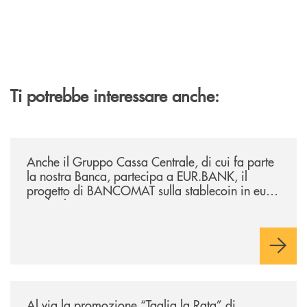
Ti potrebbe interessare anche:
/news/anche-il-gruppo-cassa-centrale-partecipa-a-eurbank-il-progetto-d
Anche il Gruppo Cassa Centrale, di cui fa parte
la nostra Banca, partecipa a EUR.BANK, il
progetto di BANCOMAT sulla stablecoin in euro
e sul relativo ecosistema
/news/al-via-la-promozione-taglia-la-rata-di-prestipay-il-prestito-perso
Al via la promozione “Taglia la Rata” di