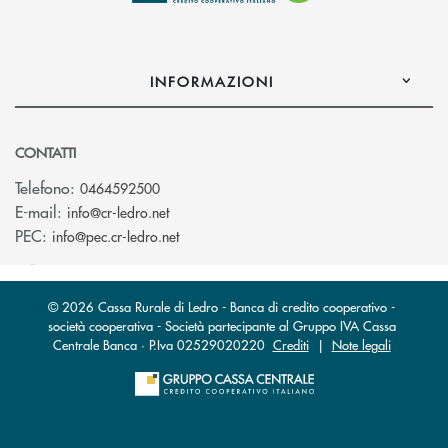
INFORMAZIONI
CONTATTI
Telefono:
0464592500
(si apre l’app di posta elettronica)
E-mail:
info@cr-ledro.net
(si apre l’app di posta elettronica)
PEC:
info@pec.cr-ledro.net
© 2026 Cassa Rurale di Ledro - Banca di credito cooperativo -
società cooperativa - Società partecipante al Gruppo IVA Cassa
Centrale Banca · P.Iva 02529020220
Crediti
|
Note legali