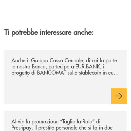
Ti potrebbe interessare anche:
/news/anche-il-gruppo-cassa-centrale-partecipa-a-eurbank-il-progetto-d
Anche il Gruppo Cassa Centrale, di cui fa parte
la nostra Banca, partecipa a EUR.BANK, il
progetto di BANCOMAT sulla stablecoin in euro
e sul relativo ecosistema
/news/al-via-la-promozione-taglia-la-rata-di-prestipay-il-prestito-perso
Al via la promozione “Taglia la Rata” di
Prestipay. Il prestito personale che si fa in due