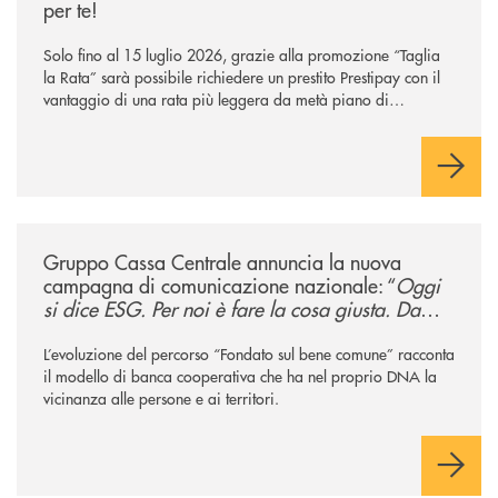
per te!
Solo fino al 15 luglio 2026, grazie alla promozione “Taglia
la Rata” sarà possibile richiedere un prestito Prestipay con il
vantaggio di una rata più leggera da metà piano di
rimborso.
/news/gruppo-cassa-centrale-annuncia-la-nuova-campagna-di-comunicaz
Gruppo Cassa Centrale annuncia la nuova
campagna di comunicazione nazionale: “
Oggi
si dice ESG. Per noi è fare la cosa giusta. Da
sempre
”
L’evoluzione del percorso “Fondato sul bene comune” racconta
il modello di banca cooperativa che ha nel proprio DNA la
vicinanza alle persone e ai territori.