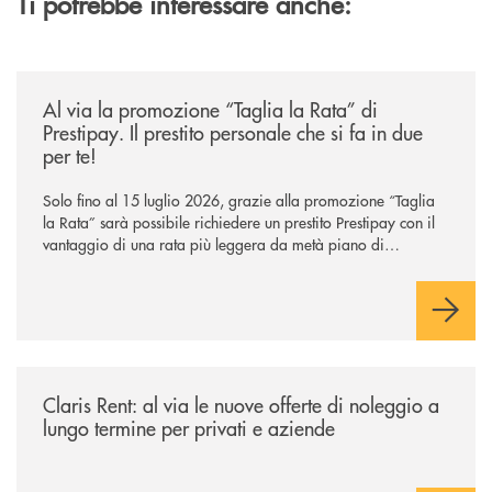
Ti potrebbe interessare anche:
/news/al-via-la-promozione-taglia-la-rata-di-prestipay-il-prestito-perso
Al via la promozione “Taglia la Rata” di
Prestipay. Il prestito personale che si fa in due
per te!
Solo fino al 15 luglio 2026, grazie alla promozione “Taglia
la Rata” sarà possibile richiedere un prestito Prestipay con il
vantaggio di una rata più leggera da metà piano di
rimborso.
/news/claris-rent-al-via-le-nuove-offerte-di-noleggio-a-lungo-termine-p
Claris Rent: al via le nuove offerte di noleggio a
lungo termine per privati e aziende