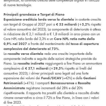
semplificati, la continua crescita delle competenze digitali e l’utilizzo
di nuove tecnologie.
Principali grandezze e Target di Piano
in costante crescita
Esposizione creditizia lorda verso la clientela
con target di Gruppo al 2027 pari a
rispetto
€ 53 miliardi (+5,2%
al valore consuntivo del 2023). La componente di deteriorato è attesa
in riduzione da € 2,1 miliardi a € 1,8 miliardi in arco-piano con un
Core NPL ratio lordo del 3,3% e un
Core NPL ratio netto dello
a fronte del mantenimento del
0,9% nel 2027
tasso di copertura
.
complessivo del deteriorato al 73%
La
vede una crescita importante della
raccolta verso clientela
componente indiretta a seguito delle azioni strategiche previste da
Piano. La
raggiungerà a fine Piano un ammontare
raccolta indiretta
complessivo di
rispetto ai livelli del
€ 57,1 miliardi (+29,5%
consuntivo 2023); i driver principali sono legati ad una forte
espansione dei volumi dei
(+42%) e delle
Fondi/SICAV
Gestioni
(+41%). I comparti
e
Patrimoniali
Bancassurance
Raccolta
registrano incrementi del 28% e del 20%
Amministrata
rispettivamente. Il rapporto tra prestiti alla clientela e raccolta diretta
rimane conservativo a circa il 72% a fine Piano, in linea con i valori
di fine 2023.