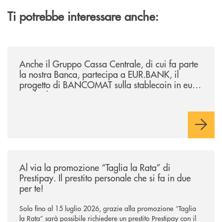
Ti potrebbe interessare anche:
/news/anche-il-gruppo-cassa-centrale-partecipa-a-eurbank-il-progetto-d
Anche il Gruppo Cassa Centrale, di cui fa parte
la nostra Banca, partecipa a EUR.BANK, il
progetto di BANCOMAT sulla stablecoin in euro
e sul relativo ecosistema
/news/al-via-la-promozione-taglia-la-rata-di-prestipay-il-prestito-perso
Al via la promozione “Taglia la Rata” di
Prestipay. Il prestito personale che si fa in due
per te!
Solo fino al 15 luglio 2026, grazie alla promozione “Taglia
la Rata” sarà possibile richiedere un prestito Prestipay con il