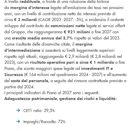
A livello
, a fronte di una riduzione della forbice
reddituale
da
legata all’evoluzione dei tassi nei prossimi
margine d’interesse
anni, con un livello di contribuzione netta da interessi previsto di
circa
(CAGR 2023 -2027: -5%), si evidenzia il costante
€ 2 miliardi
sviluppo del contributo da
legate ai servizi offerti
commissioni nette
dal Gruppo, che raggiungeranno
a fine 2027 con
€ 921 milioni
una
rispetto ai valori del 2023.
crescita media annua del 3,7%
Come risultante delle dinamiche citate, il
margine
si assesterà su livelli leggermente superiori
d’intermediazione
rispetto agli attuali, raggiungendo € 2,9 miliardi (€ 2,8 miliardi nel
2023), con un
a fine
risultato operativo
pari a circa € 1 miliardo
Piano, che sconta maggiori spese legate ad
investimenti IT e
(€ 164 milioni nel quadriennio 2024 - 2027) e all’aumento
Sicurezza
del
a seguito del rinnovo contrattuale previsto a
costo del personale,
partire dal 2024.
I principali indicatori di Piano al 2027 sono i seguenti:
Adeguatezza patrimoniale, gestione dei rischi e liquidità:
CET1 ratio: 29,5%
Impieghi/Raccolta: 72%