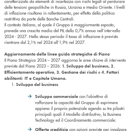
caratterizzato da elementi di incertezza con rischi legati al perdurare
delle tensioni geopolitiche in Russia, Ucraina e Medio Oriente. I livelli
di inflazione risultano in rallentamento, per effetto della politica
restrittiva da parte delle Banche Centrali.
Il contesto italiano, al quale il Gruppo è maggiormente esposto,
prevede una crescita media del PIL dello 0,7% annuo nell’intervallo
2024 - 2027. Nello stesso periodo il tasso di inflazione è previsto
rientrare dal 2,1% nel 2024 all’1,9% nel 2027.
Aggiornamento delle linee guida strategiche di Piano
Il Piano Strategico 2024 – 2027 aggiorna le aree chiave di intervento
previste dal Piano 2023 – 2026:
1. Sviluppo del business, 2.
,
e
Efficientamento operativo
3. Gestione dei rischi
4. Fattori
abilitanti: IT e Capitale Umano
.
Sviluppo del business
con l’obiettivo di
Sviluppo commerciale
rafforzare la capacità del Gruppo di esprimere
appieno il proprio potenziale agendo su tre pilastri
principali quali il Modello distributivo, la Business
Technology ed il Coordinamento commerciale;
con azioni previste per innalzare
Offerta creditizia