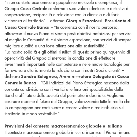
“In un contesto economico e geopolitico mutevole e complesso, il
Gruppo Cassa Centrale conferma i suoi valori identitari e distintivi di
cooperazione, reciprocità e relazione con la clientela e di forte
vicinanza al territorio” – afferma
Giorgio Fracalossi, Presidente di
– “In coerenza con il nostro percorso,
Cassa Centrale Banca
attraverso il nuovo Piano ci siamo posti obiettivi ambiziosi per servire
al meglio le Comunità di cui siamo espressione, con servizi di sempre
migliore qualità e una forte attenzione alla sostenibilità.”
“La nostra solidità e gli ottimi risultati di questo primo quinquennio di
operatività del Gruppo ci mettono in condizione di effettuare
investimenti importanti nelle competenze e nelle nuove tecnologie per
far evolvere ulteriormente la relazione con i nostri Soci e clienti” –
dichiara
Sandro Bolognesi, Amministratore Delegato di Cassa
– “Gli indirizzi del Piano Strategico nascono dalla
Centrale Banca
costante condivisione con i vertici e le funzioni specialistiche delle
Banche affiliate e delle società del perimetro industriale. Vogliamo
costruire insieme il futuro del Gruppo, valorizzando tutte le realtà che
lo compongono per continuare a creare valore e redistribuirlo sul
territorio in modo sostenibile.”
Previsioni del contesto macroeconomico globale e italiano
Il contesto macroeconomico globale in cui si inserisce il Piano rimane