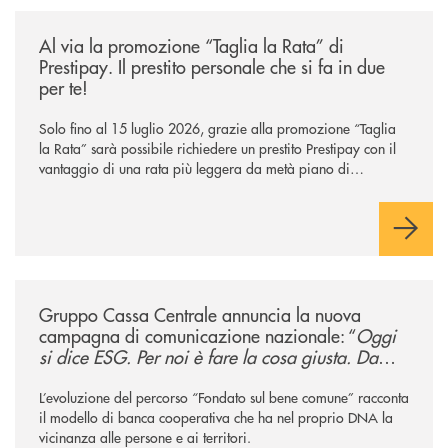
/news/al-via-la-promozione-taglia-la-rata-di-prestipay-il-prestito-perso
Al via la promozione “Taglia la Rata” di
Prestipay. Il prestito personale che si fa in due
per te!
Solo fino al 15 luglio 2026, grazie alla promozione “Taglia
la Rata” sarà possibile richiedere un prestito Prestipay con il
vantaggio di una rata più leggera da metà piano di
rimborso.
/news/gruppo-cassa-centrale-annuncia-la-nuova-campagna-di-comunicaz
Gruppo Cassa Centrale annuncia la nuova
campagna di comunicazione nazionale: “
Oggi
si dice ESG. Per noi è fare la cosa giusta. Da
sempre
”
L’evoluzione del percorso “Fondato sul bene comune” racconta
il modello di banca cooperativa che ha nel proprio DNA la
vicinanza alle persone e ai territori.