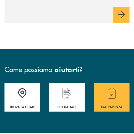
Come possiamo
?
aiutarti
Accedi all' elenco completo delle filiali .
Hai bisogno di assistenza immediata? Contatta
Hai bisogno di alcuni
TROVA LA FILIALE
CONTATTACI
TRASPARENZA