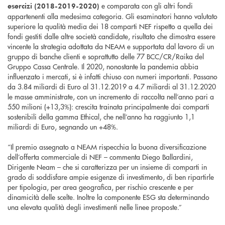
e comparata con gli altri fondi
esercizi (2018-2019-2020)
appartenenti alla medesima categoria. Gli esaminatori hanno valutato
superiore la qualità media dei 18 comparti NEF rispetto a quella dei
fondi gestiti dalle altre società candidate, risultato che dimostra essere
vincente la strategia adottata da NEAM e supportata dal lavoro di un
gruppo di banche clienti e soprattutto delle 77 BCC/CR/Raika del
Gruppo Cassa Centrale. Il 2020, nonostante la pandemia abbia
influenzato i mercati, si è infatti chiuso con numeri importanti. Passano
da 3.84 miliardi di Euro al 31.12.2019 a 4.7 miliardi al 31.12.2020
le masse amministrate, con un incremento di raccolta nell’anno pari a
550 milioni (+13,3%): crescita trainata principalmente dai comparti
sostenibili della gamma Ethical, che nell’anno ha raggiunto 1,1
miliardi di Euro, segnando un +48%.
“Il premio assegnato a NEAM rispecchia la buona diversificazione
dell’offerta commerciale di NEF – commenta Diego Ballardini,
Dirigente Neam – che si caratterizza per un insieme di comparti in
grado di soddisfare ampie esigenze di investimento, di ben ripartirle
per tipologia, per area geografica, per rischio crescente e per
dinamicità delle scelte. Inoltre la componente ESG sta determinando
una elevata qualità degli investimenti nelle linee proposte.”