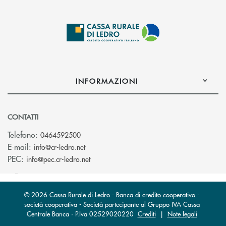
INFORMAZIONI
CONTATTI
Telefono:
0464592500
(si apre l’app di posta elettronica)
E-mail:
info@cr-ledro.net
(si apre l’app di posta elettronica)
PEC:
info@pec.cr-ledro.net
© 2026 Cassa Rurale di Ledro - Banca di credito cooperativo -
società cooperativa - Società partecipante al Gruppo IVA Cassa
Centrale Banca · P.Iva 02529020220
Crediti
|
Note legali