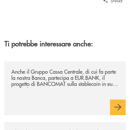
SHARE
Ti potrebbe interessare anche:
/news/anche-il-gruppo-cassa-centrale-partecipa-a-eurbank-il-progetto-d
Anche il Gruppo Cassa Centrale, di cui fa parte
la nostra Banca, partecipa a EUR.BANK, il
progetto di BANCOMAT sulla stablecoin in euro
e sul relativo ecosistema
/news/al-via-la-promozione-taglia-la-rata-di-prestipay-il-prestito-perso