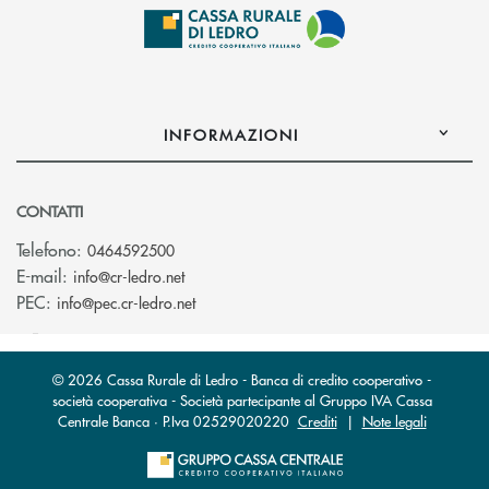
INFORMAZIONI
CONTATTI
Telefono:
0464592500
(si apre l’app di posta elettronica)
E-mail:
info@cr-ledro.net
(si apre l’app di posta elettronica)
PEC:
info@pec.cr-ledro.net
© 2026 Cassa Rurale di Ledro - Banca di credito cooperativo -
società cooperativa - Società partecipante al Gruppo IVA Cassa
Centrale Banca · P.Iva 02529020220
Crediti
|
Note legali