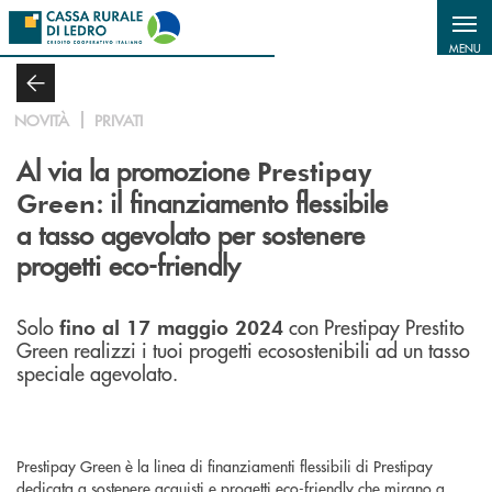
Salta al contenuto principale
MENU
NOVITÀ
PRIVATI
Al via la promozione
Prestipay
: il finanziamento flessibile
Green
a tasso agevolato per sostenere
progetti eco-friendly
Solo
con Prestipay Prestito
fino al 17 maggio 2024
Green realizzi i tuoi progetti ecosostenibili ad un tasso
speciale agevolato.
Prestipay Green è la linea di finanziamenti flessibili di Prestipay
dedicata a sostenere acquisti e progetti eco-friendly che mirano a