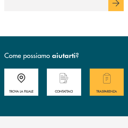
Come possiamo
?
aiutarti
Accedi all' elenco completo delle filiali .
Hai bisogno di assistenza immediata? Contatta
Hai bisogno di alcuni
TROVA LA FILIALE
CONTATTACI
TRASPARENZA