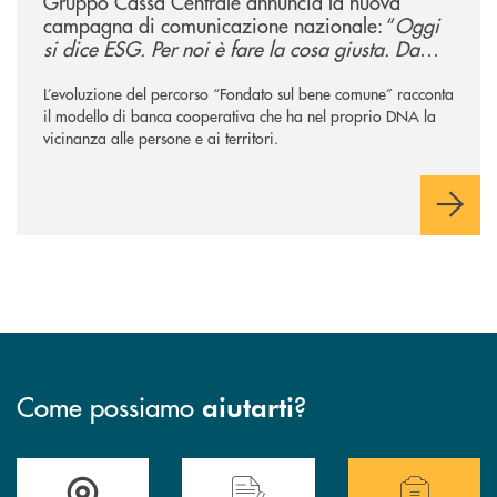
Gruppo Cassa Centrale annuncia la nuova
campagna di comunicazione nazionale: “
Oggi
si dice ESG. Per noi è fare la cosa giusta. Da
sempre
”
L’evoluzione del percorso “Fondato sul bene comune” racconta
il modello di banca cooperativa che ha nel proprio DNA la
vicinanza alle persone e ai territori.
Come possiamo
?
aiutarti
Accedi all' elenco completo delle filiali .
Hai bisogno di assistenza immediata? Contatta
Hai bisogno di alcuni