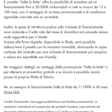
Il prestito “Salta la Rata” offre la possibilità di accedere ad un
finanziamento fino a 50.000€ rimborsabili in rate su misura da 12 a
100 mesi, con il vantaggio di un tasso promozionale e di condizioni
agevolate riservate solo ai correntisti.
Inoltre, le spese di istruttoria pratica sulla richiesta di finanziamento
sono azzerate e il salto rata del mese di dicembre non prevede nessun
costo aggiuntivo per il cliente.
Grazie alla firma digitale, disponibile in filiale, sarà possibile
sottoscrivere il prestito con la massima comodità, eliminando le copie
cartacee del contratto per una richiesta di finanziamento più semplice
e veloce ma soprattutto eco-friendly.
Per maggiori dettagli sui vantaggi della promozione "Salta la Rata" e
per ottenere un preventivo gratuito e su misura è possibile recarsi
presso la propria filiale di fiducia.
Per un esempio di finanziamento Salta la Rata da 11.000€ in 60 mesi
clicca QUI.
Credito Trasparente: Messaggio pubblicitario con finalità promozionale. Le
condizioni contrattuali ed economiche dei prodotti Prestipay sono indicate nel
documento Informazioni Europee di Base sul Credito ai Consumatori (cd.