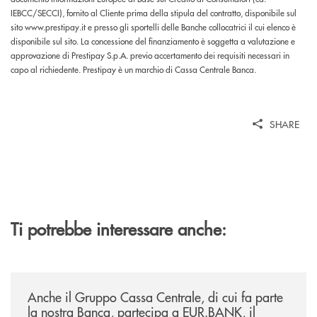
IEBCC/SECCI), fornito al Cliente prima della stipula del contratto, disponibile sul
sito www.prestipay.it e presso gli sportelli delle Banche collocatrici il cui elenco è
disponibile sul sito. La concessione del finanziamento è soggetta a valutazione e
approvazione di Prestipay S.p.A. previo accertamento dei requisiti necessari in
capo al richiedente. Prestipay è un marchio di Cassa Centrale Banca.
SHARE
Ti potrebbe interessare anche:
/news/anche-il-gruppo-cassa-centrale-partecipa-a-eurbank-il-progetto-d
Anche il Gruppo Cassa Centrale, di cui fa parte
la nostra Banca, partecipa a EUR.BANK, il