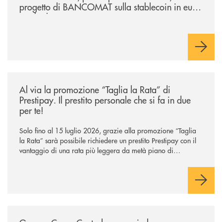
progetto di BANCOMAT sulla stablecoin in euro
e sul relativo ecosistema
/news/al-via-la-promozione-taglia-la-rata-di-prestipay-il-prestito-perso
Al via la promozione “Taglia la Rata” di
Prestipay. Il prestito personale che si fa in due
per te!
Solo fino al 15 luglio 2026, grazie alla promozione “Taglia
la Rata” sarà possibile richiedere un prestito Prestipay con il
vantaggio di una rata più leggera da metà piano di
rimborso.
/news/gruppo-cassa-centrale-annuncia-la-nuova-campagna-di-comunicaz