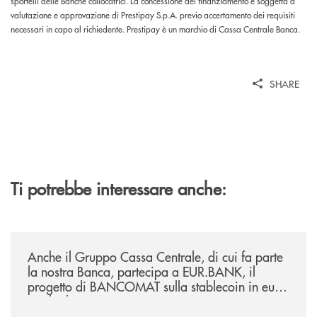
sportelli delle Banche collocatrici. La concessione del finanziamento è soggetta a
valutazione e approvazione di Prestipay S.p.A. previo accertamento dei requisiti
necessari in capo al richiedente. Prestipay è un marchio di Cassa Centrale Banca.
SHARE
Ti potrebbe interessare anche:
/news/anche-il-gruppo-cassa-centrale-partecipa-a-eurbank-il-progetto-d
Anche il Gruppo Cassa Centrale, di cui fa parte
la nostra Banca, partecipa a EUR.BANK, il
progetto di BANCOMAT sulla stablecoin in euro
e sul relativo ecosistema