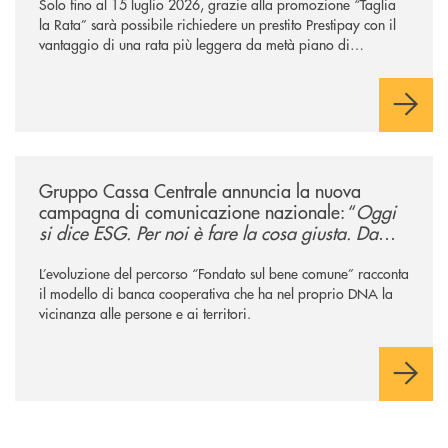
Solo fino al 15 luglio 2026, grazie alla promozione “Taglia
la Rata” sarà possibile richiedere un prestito Prestipay con il
vantaggio di una rata più leggera da metà piano di
rimborso.
/news/gruppo-cassa-centrale-annuncia-la-nuova-campagna-di-comunicaz
Gruppo Cassa Centrale annuncia la nuova
campagna di comunicazione nazionale: “
Oggi
si dice ESG. Per noi è fare la cosa giusta. Da
sempre
”
L’evoluzione del percorso “Fondato sul bene comune” racconta
il modello di banca cooperativa che ha nel proprio DNA la
vicinanza alle persone e ai territori.