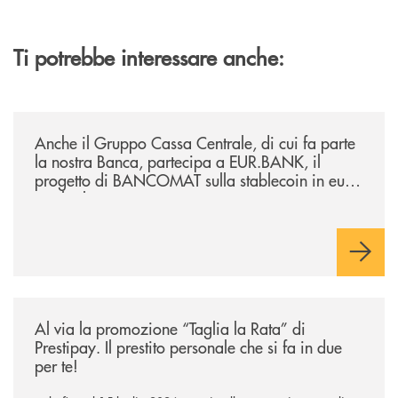
Ti potrebbe interessare anche:
/news/anche-il-gruppo-cassa-centrale-partecipa-a-eurbank-il-progetto-d
Anche il Gruppo Cassa Centrale, di cui fa parte
la nostra Banca, partecipa a EUR.BANK, il
progetto di BANCOMAT sulla stablecoin in euro
e sul relativo ecosistema
/news/al-via-la-promozione-taglia-la-rata-di-prestipay-il-prestito-perso
Al via la promozione “Taglia la Rata” di
Prestipay. Il prestito personale che si fa in due
per te!