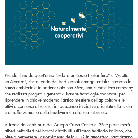
Prende il via da quest’anno "Adotta un Bosco Nettarifero” e “Adotta
un Alveare", che al posto dei tradizionali omaggi natalizi sposano la
causa ambientale in partenariato con 3Bee, una climate tech company
che realizza progetti rigenerativi tramite tecnologie avanzate, per
riprendere in chiave moderna l’antico mestiere dell’apicoltore e le
attività connesse al settore, introducendo iniziative orientate alla tutela
e al rafforzamento della biodiversità nella sua interezza.
A fronte del contributo del Gruppo Cassa Centrale, 3Bee piantumerà
alberi nettariferi nei boschi distribuiti sull’intero territorio italiano, che
oltre a permettere l’assorbimento della CO2 in atmosfera, favoriranno