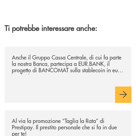
Ti potrebbe interessare anche:
/news/anche-il-gruppo-cassa-centrale-partecipa-a-eurbank-il-progetto-d
Anche il Gruppo Cassa Centrale, di cui fa parte
la nostra Banca, partecipa a EUR.BANK, il
progetto di BANCOMAT sulla stablecoin in euro
e sul relativo ecosistema
/news/al-via-la-promozione-taglia-la-rata-di-prestipay-il-prestito-perso
Al via la promozione “Taglia la Rata” di
Prestipay. Il prestito personale che si fa in due
per te!