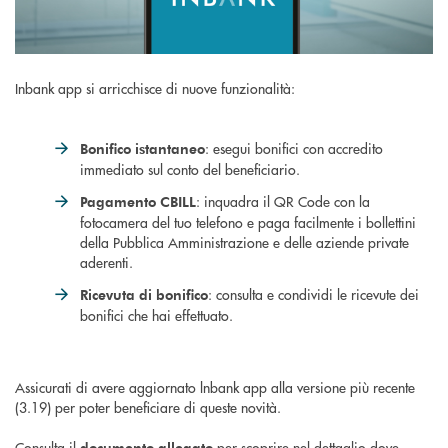
Inbank app si arricchisce di nuove funzionalità:
: esegui bonifici con accredito
Bonifico istantaneo
immediato sul conto del beneficiario.
: inquadra il QR Code con la
Pagamento CBILL
fotocamera del tuo telefono e paga facilmente i bollettini
della Pubblica Amministrazione e delle aziende private
aderenti.
: consulta e condividi le ricevute dei
Ricevuta di bonifico
bonifici che hai effettuato.
Assicurati di avere aggiornato lnbank app alla versione più recente
(3.19) per poter beneficiare di queste novità.
Consulta il
per scoprire nel dettaglio dove
documento allegato