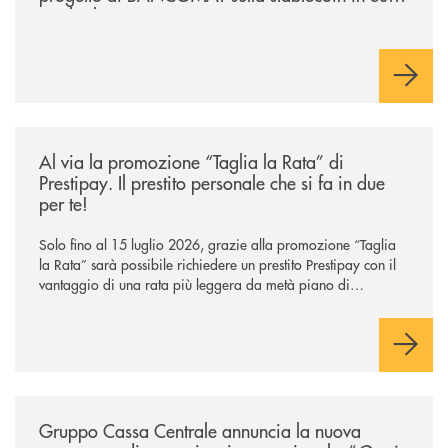
e sul relativo ecosistema
/news/al-via-la-promozione-taglia-la-rata-di-prestipay-il-prestito-perso
Al via la promozione “Taglia la Rata” di
Prestipay. Il prestito personale che si fa in due
per te!
Solo fino al 15 luglio 2026, grazie alla promozione “Taglia
la Rata” sarà possibile richiedere un prestito Prestipay con il
vantaggio di una rata più leggera da metà piano di
rimborso.
/news/gruppo-cassa-centrale-annuncia-la-nuova-campagna-di-comunicaz
Gruppo Cassa Centrale annuncia la nuova