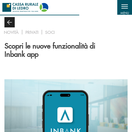
Salta al contenuto principale
MENU
NOVITÀ
PRIVATI
SOCI
Scopri le nuove funzionalità di
Inbank app