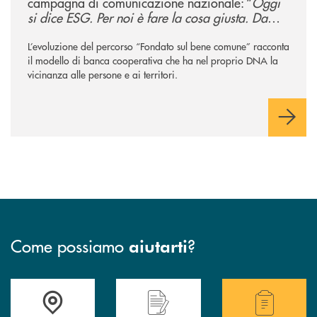
campagna di comunicazione nazionale: “
Oggi
si dice ESG. Per noi è fare la cosa giusta. Da
sempre
”
L’evoluzione del percorso “Fondato sul bene comune” racconta
il modello di banca cooperativa che ha nel proprio DNA la
vicinanza alle persone e ai territori.
Come possiamo
?
aiutarti
Accedi all' elenco completo delle filiali .
Hai bisogno di assistenza immediata? Contatta
Hai bisogno di alcuni