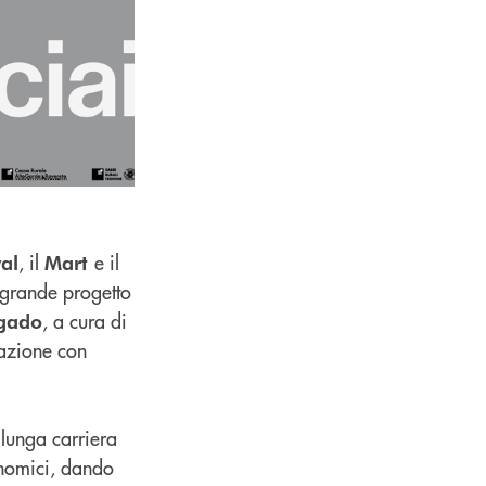
, il
e il
val
Mart
o grande progetto
, a cura di
lgado
razione con
a lunga carriera
onomici, dando