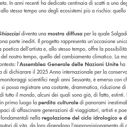
neta. In anni recenti ha dedicato centinaia di scatti a uno de
 allo stesso tempo uno degli ecosistemi più a rischio: quello
diventa una
per la quale Salgad
hiacciai
mostra diffusa
buona parte inediti. Il progetto rappresenta un’occasione un
oetica dell’artista e, allo stesso tempo, offre la possibilità
 del nostro tempo, quello del cambiamento climatico. La mos
ntesto: l’
ha i
Assemblea Generale delle Nazioni Unite
ta di dichiarare il 2025 Anno internazionale per la conserv
i monitoraggi scientifici negli anni Sessanta, è emerso con
 si possa registrare una costante, drammatica, riduzione d
di tutto il mondo, alcuni dei quali sono già, di fatto, estint
 in primo luogo la
di panorami inestimabi
perdita culturale
paci di affascinare generazioni di viaggiatori, artisti e poeti
 fondamentali nella
regolazione del ciclo idrologico e d
 fautori di vita, da loro dipendono l’approvvigionamento di