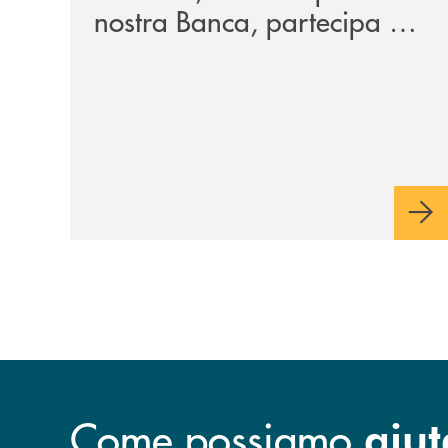
nostra Banca, partecipa a
EUR.BANK, il progetto di
BANCOMAT sulla
stablecoin in euro e sul
relativo ecosistema
Come possiamo
aiut