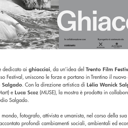
e dedicato ai
, da un’idea del
ghiacciai
Trento Film Festi
sso Festival, uniscono le forze e portano in Trentino il nuov
. Con la direzione artistica di
o Salgado
Lélia Wanick Sa
art) e
(MUSE), la mostra è prodotta in collabo
Luca Scoz
udio Salgado.
del mondo, fotografo, attivista e umanista, nel corso della su
accontato profondi cambiamenti sociali, ambientali ed ec