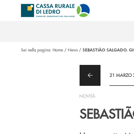
Salta al contenuto principale
Sei nella pagina:
Home
/
News
/
SEBASTIÃO SALGADO. GH
21 MARZO 
NOVITÀ
SEBASTI