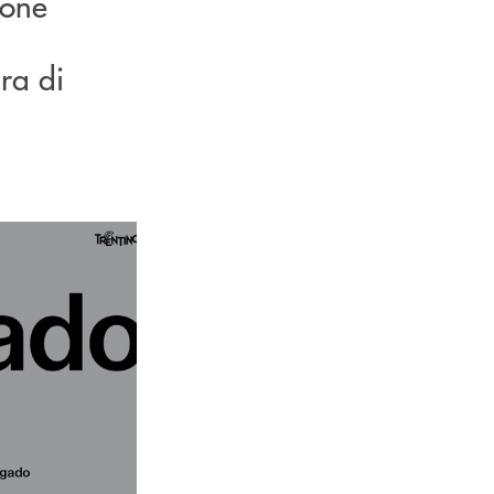
ione
ra di