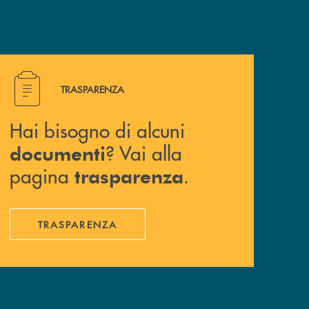
Hai bisogno di alcuni documenti ? Vai alla pagina traspa
TRASPARENZA
Hai bisogno di alcuni
? Vai alla
documenti
pagina
.
trasparenza
TRASPARENZA