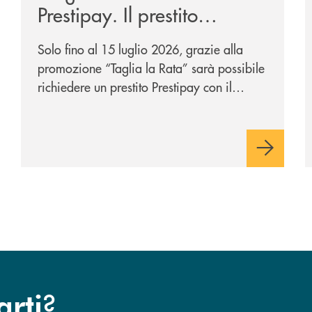
Prestipay. Il prestito
personale che si fa in due
Solo fino al 15 luglio 2026, grazie alla
per te!
promozione “Taglia la Rata” sarà possibile
richiedere un prestito Prestipay con il
vantaggio di una rata più leggera da metà
piano di rimborso.
?
arti