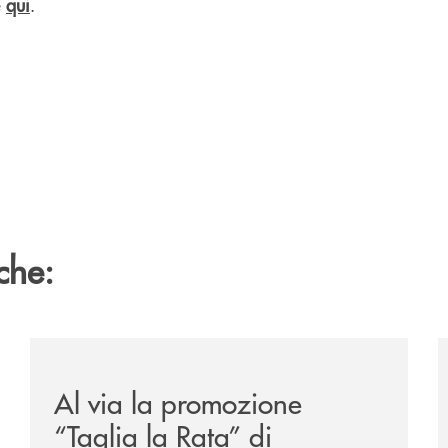
e
qui
.
che:
-eurbank-il-progetto-di-bancomat-sulla-stablecoin-in-euro
/news/al-via-la-promozione-taglia-la-rata-di-prestipay-
/
Al via la promozione
“Taglia la Rata” di