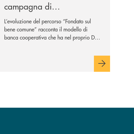
campagna di
comunicazione
L’evoluzione del percorso “Fondato sul
nazionale: “
Oggi si dice
bene comune” racconta il modello di
ESG. Per noi è fare la cosa
banca cooperativa che ha nel proprio DNA
giusta. Da sempre
”
la vicinanza alle persone e ai territori.