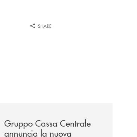
SHARE
/
il-prestito-personale-che-si-fa-in-due-per-te/
news/gruppo-cassa-centrale-annuncia-la-nuova-campagna-d
Gruppo Cassa Centrale
annuncia la nuova