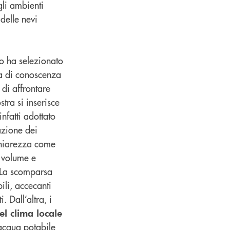
gli ambienti
 delle nevi
o ha selezionato
ica di conoscenza
 di affrontare
tra si inserisce
nfatti adottato
azione dei
 chiarezza come
i volume e
i. La scomparsa
li, accecanti
. Dall’altra, i
el clima locale
 acqua potabile