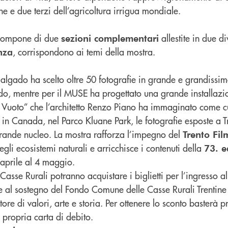
ne e due terzi dell’agricoltura irrigua mondiale.
i compone di due
allestite in due di
sezioni complementari
, corrispondono ai temi della mostra.
enza
Salgado ha scelto oltre 50 fotografie in grande e grandissi
ondo, mentre per il MUSE ha progettato una grande installaz
 Vuoto” che l’architetto Renzo Piano ha immaginato come c
e in Canada, nel Parco Kluane Park, le fotografie esposte a T
grande nucleo. La mostra rafforza l’impegno del
Trento Fil
egli ecosistemi naturali e arricchisce i contenuti della
73. e
5 aprile al 4 maggio.
lle Casse Rurali potranno acquistare i biglietti per l’ingresso 
 al sostegno del Fondo Comune delle Casse Rurali Trentine 
re di valori, arte e storia. Per ottenere lo sconto basterà p
a propria carta di debito.