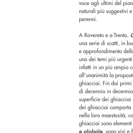
voce agli ultimi del pia
naturali più suggestivi e
perenni.
A Rovereto e a Trento,
G
una serie di scatti, in 
e approfondimento della p
uno dei temi più urgenti
infatti in un più ampio co
all’unanimità la propos
ghiacciai. Fin dai prim
di decennio in decennio
superficie dei ghiacciai 
dei ghiacciai comporta
nella loro maestosità, ca
ghiacciai sono elementi
, sono vivi e
e globale