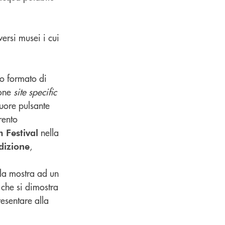
versi musei i cui
mo formato di
ione
site specific
uore pulsante
rento
nella
m Festival
,
dizione
alla mostra ad un
che si dimostra
resentare alla