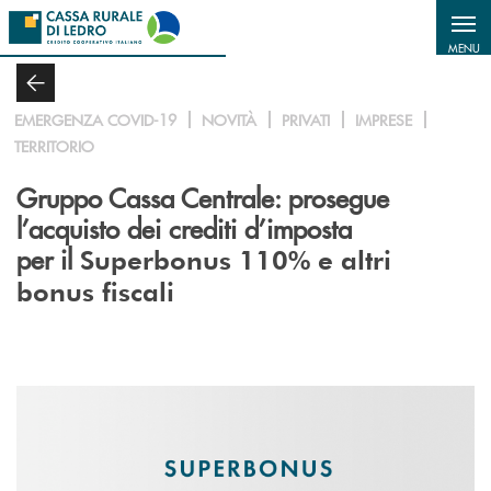
Salta al contenuto principale
MENU
EMERGENZA COVID-19
NOVITÀ
PRIVATI
IMPRESE
TERRITORIO
Gruppo Cassa Centrale: prosegue
l’acquisto dei crediti d’imposta
per il
Superbonus 110% e altri
bonus fiscali