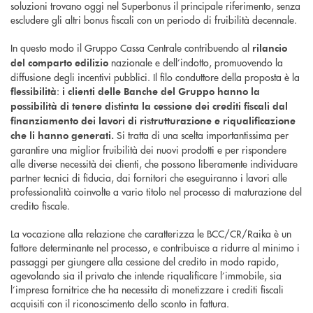
soluzioni trovano oggi nel Superbonus il principale riferimento, senza
escludere gli altri bonus fiscali con un periodo di fruibilità decennale.
In questo modo il Gruppo Cassa Centrale contribuendo al
rilancio
nazionale e dell’indotto, promuovendo la
del comparto edilizio
diffusione degli incentivi pubblici. Il filo conduttore della proposta è la
:
flessibilità
i clienti delle Banche del Gruppo hanno la
possibilità di tenere distinta la cessione dei crediti fiscali dal
finanziamento dei lavori di ristrutturazione e riqualificazione
Si tratta di una scelta importantissima per
che li hanno generati.
garantire una miglior fruibilità dei nuovi prodotti e per rispondere
alle diverse necessità dei clienti, che possono liberamente individuare
partner tecnici di fiducia, dai fornitori che eseguiranno i lavori alle
professionalità coinvolte a vario titolo nel processo di maturazione del
credito fiscale.
La vocazione alla relazione che caratterizza le BCC/CR/Raika è un
fattore determinante nel processo, e contribuisce a ridurre al minimo i
passaggi per giungere alla cessione del credito in modo rapido,
agevolando sia il privato che intende riqualificare l’immobile, sia
l’impresa fornitrice che ha necessita di monetizzare i crediti fiscali
acquisiti con il riconoscimento dello sconto in fattura.