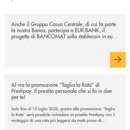
/news/anche-il-gruppo-cassa-centrale-partecipa-a-eurbank-il-progetto-d
Anche il Gruppo Cassa Centrale, di cui fa parte
la nostra Banca, partecipa a EUR.BANK, il
progetto di BANCOMAT sulla stablecoin in euro
e sul relativo ecosistema
/news/al-via-la-promozione-taglia-la-rata-di-prestipay-il-prestito-perso
Al via la promozione “Taglia la Rata” di
Prestipay. Il prestito personale che si fa in due
per te!
Solo fino al 15 luglio 2026, grazie alla promozione “Taglia
la Rata” sarà possibile richiedere un prestito Prestipay con il
vantaggio di una rata più leggera da metà piano di
rimborso.