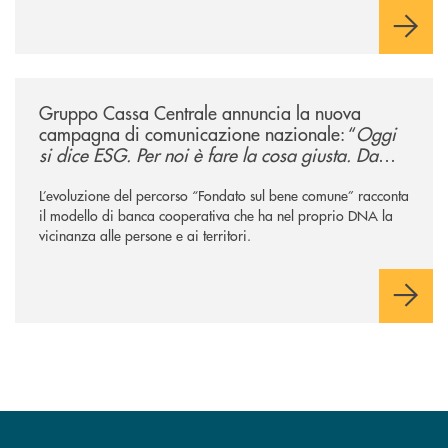
/news/gruppo-cassa-centrale-annuncia-la-nuova-campagna-di-comunicaz
Gruppo Cassa Centrale annuncia la nuova
campagna di comunicazione nazionale: “
Oggi
si dice ESG. Per noi è fare la cosa giusta. Da
sempre
”
L’evoluzione del percorso “Fondato sul bene comune” racconta
il modello di banca cooperativa che ha nel proprio DNA la
vicinanza alle persone e ai territori.