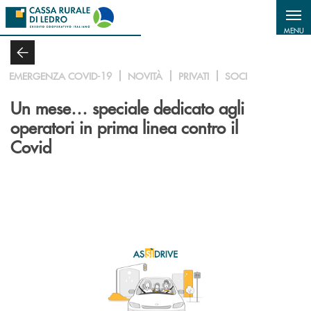
Salta al contenuto principale
MENU
EMERGENZA COVID-19
NOVITÀ
PRIVATI
SOCI
Un mese… speciale dedicato agli
operatori in prima linea contro il
Covid