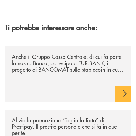
Ti potrebbe interessare anche:
/news/anche-il-gruppo-cassa-centrale-partecipa-a-eurbank-il-progetto-d
Anche il Gruppo Cassa Centrale, di cui fa parte
la nostra Banca, partecipa a EUR.BANK, il
progetto di BANCOMAT sulla stablecoin in euro
e sul relativo ecosistema
/news/al-via-la-promozione-taglia-la-rata-di-prestipay-il-prestito-perso
Al via la promozione “Taglia la Rata” di
Prestipay. Il prestito personale che si fa in due
per te!