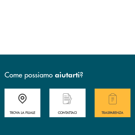
Come possiamo
?
aiutarti
Accedi all' elenco completo delle filiali .
Hai bisogno di assistenza immediata? Contatta
Hai bisogno di alcuni
TROVA LA FILIALE
CONTATTACI
TRASPARENZA