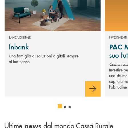
BANCA DIGITALE
INVESTIMENTI
Inbank
PAC M
suo fu
Una famiglia di soluzioni digitali sempre
al tuo fianco
Comunicaz
Investire pe
uno strumen
capitale m
l’abitudine
Ultime
dal mondo Cassa Rurale
news