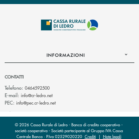
INFORMAZIONI
CONTATTI
Telefono:
0464592500
(si apre l’app di posta elettronica)
E-mail:
info@cr-ledro.net
(si apre l’app di posta elettronica)
PEC:
info@pec.cr-ledro.net
© 2026 Cassa Rurale di Ledro - Banca di credito cooperativo -
società cooperativa - Società partecipante al Gruppo IVA Cassa
Centrale Banca · P.Iva 02529020220
Crediti
|
Note legali