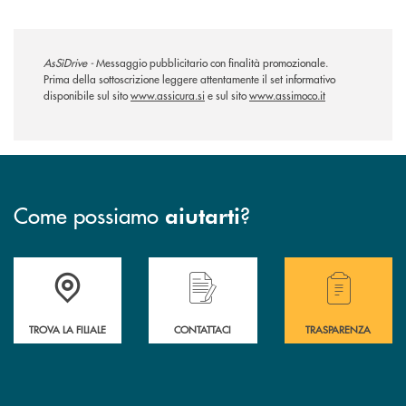
AsSìDrive -
Messaggio pubblicitario con finalità promozionale.
Prima della sottoscrizione leggere attentamente il set informativo
disponibile sul sito
www.assicura.si
e sul sito
www.assimoco.it
Come possiamo
?
aiutarti
Accedi all' elenco completo delle filiali .
Hai bisogno di assistenza immediata? Contatta
Hai bisogno di alcuni
TROVA LA FILIALE
CONTATTACI
TRASPARENZA