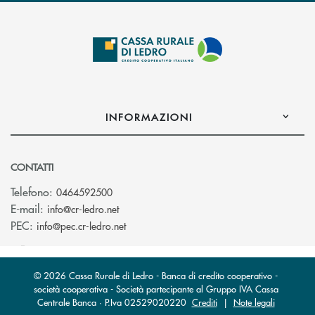
INFORMAZIONI
CONTATTI
Telefono:
0464592500
(si apre l’app di posta elettronica)
E-mail:
info@cr-ledro.net
(si apre l’app di posta elettronica)
PEC:
info@pec.cr-ledro.net
© 2026 Cassa Rurale di Ledro - Banca di credito cooperativo -
società cooperativa - Società partecipante al Gruppo IVA Cassa
Centrale Banca · P.Iva 02529020220
Crediti
|
Note legali