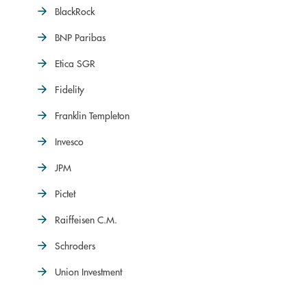
BlackRock
BNP Paribas
Etica SGR
Fidelity
Franklin Templeton
Invesco
JPM
Pictet
Raiffeisen C.M.
Schroders
Union Investment