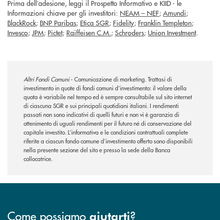
Prima dell’adesione, leggi il Prospetto Informativo e KIID - le
Informazioni chiave per gli investitori:
NEAM – NEF
;
Amundi
;
BlackRock
;
BNP Paribas
;
Etica SGR
;
Fidelity
;
Franklin Templeton
;
Invesco
;
JPM
;
Pictet
;
Raiffeisen C.M.
;
Schroders
;
Union Investment
.
Altri Fondi Comuni
- Comunicazione di marketing. Trattasi di
investimento in quote di fondi comuni d’investimento: il valore della
quota è variabile nel tempo ed è sempre consultabile sul sito internet
di ciascuna SGR e sui principali quotidiani italiani. I rendimenti
passati non sono indicativi di quelli futuri e non vi è garanzia di
ottenimento di uguali rendimenti per il futuro né di conservazione del
capitale investito. L’informativa e le condizioni contrattuali complete
riferite a ciascun fondo comune d’investimento offerto sono disponibili
nella presente sezione del sito e presso la sede della Banca
collocatrice.
Come possiamo
?
aiutarti