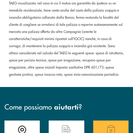
TAEG visualizzato, nel caso in cui il mutuo sia garantito da ipoteca su un
immobile residenziale, tiene conto anche del costo della polizza scoppio e
incendio obbligatoria collocata dalla Banca, fermo restando la facoltà del
cliente di scegliere se avvalersi di tale polizza o reperire autonomamente sul
mercato una polizza offerta da altre Compagnie (avente le
caratteristiche/requisiti minimi riportati sull'IGCIC) nonché, in caso di
surroga, di mantenere la polizza scoppio e incendio già esistente. Sono
altresì considerate nel calcolo del TAEG le seguenti spese: spese di istruttoria,
spese per perizia tecnica, spese per erogazione, recupero spese per
erogazione, altre spese iniziali Imposta sostitutiva DPR 601/73, spese
gestione pratica, spese incasso rata, spese invio comunicazione periodica.
Come possiamo
?
aiutarti
Accedi all' elenco completo delle filiali .
Hai bisogno di assistenza immediata? Contatta
Hai bisogno di alcuni