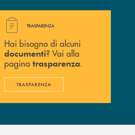
Hai bisogno di alcuni documenti ? Vai alla pagina traspa
TRASPARENZA
Hai bisogno di alcuni
? Vai alla
documenti
pagina
.
trasparenza
TRASPARENZA