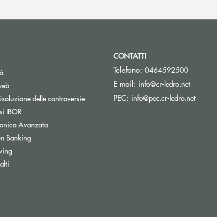
CONTATTI
Telefono:
0464592500
tà
(si apre
E-mail:
info@cr-ledro.net
web
(si ap
PEC:
info@pec.cr-ledro.net
isoluzione delle controversie
Apre una nuova finestra
si IBOR
tronica Avanzata
Apre una nuova finestra
n Banking
wing
lti