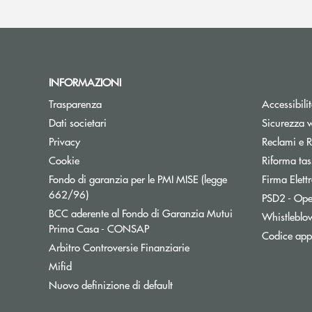
INFORMAZIONI
Trasparenza
Accessibili
Dati societari
Sicurezza 
Privacy
Reclami e R
Cookie
Riforma tas
Fondo di garanzia per le PMI MISE (legge
Firma Elet
Apre una nuova finestra
662/96)
PSD2 - Ope
BCC aderente al Fondo di Garanzia Mutui
Whistleblo
Apre una nuova finestra
Prima Casa - CONSAP
Codice appa
Apre una nuova finestra
Arbitro Controversie Finanziarie
Mifid
Nuovo definizione di default