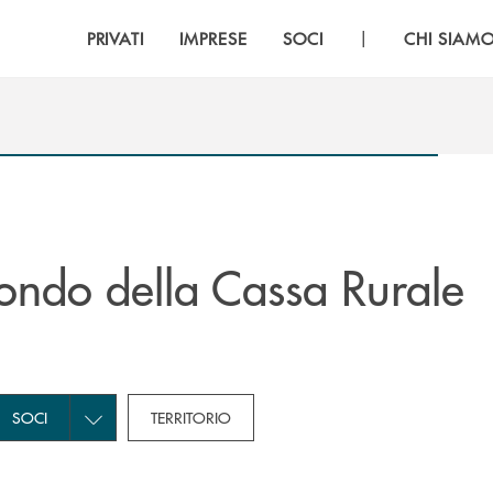
|
PRIVATI
IMPRESE
SOCI
CHI SIAM
ndo della Cassa Rurale
own for Novità
subcategories dropdown for Privati
Toggle subcategories dropdown for Soci
SOCI
TERRITORIO