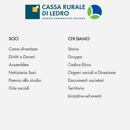
SOCI
CHI SIAMO
Come diventare
Storia
Diritti e Doveri
Gruppo
Assemblea
Codice Etico
Notiziario Soci
Organi sociali e Direzione
Premio allo studio
Documenti societari
Gite sociali
Territorio
Iniziative ed eventi