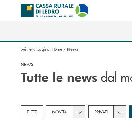
Salta al contenuto principale
Sei nella pagina:
Home
/
News
NEWS
dal mo
Tutte le news
Toggle subcategories dropd
Toggle 
TUTTE
NOVITÀ
PRIVATI