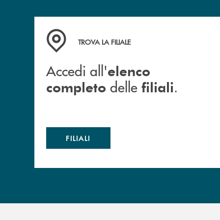
Accedi all' elenco completo delle filiali .
TROVA LA FILIALE
Accedi all'
elenco
delle
.
completo
filiali
FILIALI