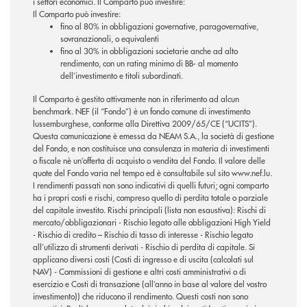
i settori economici. Il Comparto può investire:
Il Comparto può investire:
fino al 80% in obbligazioni governative, paragovernative,
sovranazionali, o equivalenti
fino al 30% in obbligazioni societarie anche ad alto
rendimento, con un rating minimo di BB- al momento
dell’investimento e titoli subordinati.
Il Comparto è gestito attivamente non in riferimento ad alcun
benchmark. NEF (il “Fondo”) è un fondo comune di investimento
lussemburghese, conforme alla Direttiva 2009/65/CE (“UCITS”).
Questa comunicazione è emessa da NEAM S.A., la società di gestione
del Fondo, e non costituisce una consulenza in materia di investimenti
o fiscale nè un’offerta di acquisto o vendita del Fondo. Il valore delle
quote del Fondo varia nel tempo ed è consultabile sul sito www.nef.lu.
I rendimenti passati non sono indicativi di quelli futuri; ogni comparto
ha i propri costi e rischi, compreso quello di perdita totale o parziale
del capitale investito. Rischi principali (lista non esaustiva): Rischi di
mercato/obbligazionari - Rischio legato alle obbligazioni High Yield
- Rischio di credito – Rischio di tasso di interesse - Rischio legato
all’utilizzo di strumenti derivati - Rischio di perdita di capitale. Si
applicano diversi costi (Costi di ingresso e di uscita (calcolati sul
NAV) - Commissioni di gestione e altri costi amministrativi o di
esercizio e Costi di transazione (all’anno in base al valore del vostro
investimento)) che riducono il rendimento. Questi costi non sono