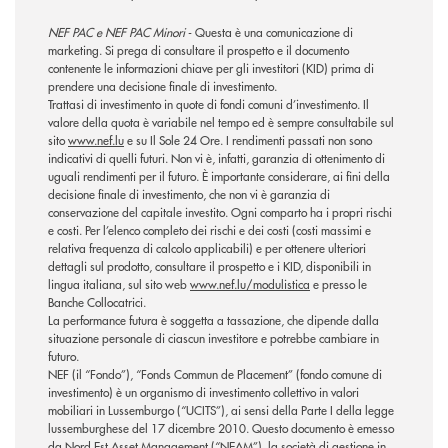
NEF PAC e NEF PAC Minori
-
Questa è una comunicazione di
marketing. Si prega di consultare il prospetto e il documento
contenente le informazioni chiave per gli investitori (KID) prima di
prendere una decisione finale di investimento.
Trattasi di investimento in quote di fondi comuni d’investimento. Il
valore della quota è variabile nel tempo ed è sempre consultabile sul
sito
www.nef.lu
e su Il Sole 24 Ore. I rendimenti passati non sono
indicativi di quelli futuri. Non vi è, infatti, garanzia di ottenimento di
uguali rendimenti per il futuro. È importante considerare, ai fini della
decisione finale di investimento, che non vi è garanzia di
conservazione del capitale investito. Ogni comparto ha i propri rischi
e costi. Per l’elenco completo dei rischi e dei costi (costi massimi e
relativa frequenza di calcolo applicabili) e per ottenere ulteriori
dettagli sul prodotto, consultare il prospetto e i KID, disponibili in
lingua italiana, sul sito web
www.nef.lu/modulistica
e presso le
Banche Collocatrici.
La performance futura è soggetta a tassazione, che dipende dalla
situazione personale di ciascun investitore e potrebbe cambiare in
futuro.
NEF (il “Fondo”), “Fonds Commun de Placement” (fondo comune di
investimento) è un organismo di investimento collettivo in valori
mobiliari in Lussemburgo (“UCITS”), ai sensi della Parte I della legge
lussemburghese del 17 dicembre 2010. Questo documento è emesso
da Nord Est Asset Management (“NEAM”), la società di gestione in