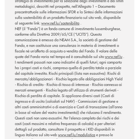
strategia di investimento per la selezione degli investimenti e dei limiti
metodologici, descritti nel prospetto, nell’Allegato 1 – Documento
precontrattuale sulle informazioni SFDR e la Sintesi delle informazioni
sulla sostenibilità di un prodotto finanziario sul sito web, disponibile
al seguente link:
www.nef.lu/sostenibilita
.
NEF (il “Fondo”) è un fondo comune di investimento lussemburghese,
conforme alla Direttiva 2009/65/CE (“UCITS”). Questa
comunicazione è emessa da NEAM S.A., la società di gestione del
Fondo, e non costituisce una consulenza in materia di investimenti o
fiscale nè un’offerta di acquisto o vendita del Fondo. Il valore delle
quote del Fondo varia nel tempo ed è consultabile sul sito
www.nef.lu
.
I rendimenti passati non sono indicativi di quelli futuri; ogni comparto
ha i propri costi e rischi, compreso quello di perdita totale o parziale
del capitale investito. Rischi principali (lista non esaustiva): Rischi di
mercato/obbligazionari - Rischio legato alle obbligazioni High Yield
- Rischio di credito - Rischio di tasso di interesse - Rischio connesso ai
mercati emergenti - Rischio legato all’utilizzo di strumenti derivati -
Rischio di perdita di capitale. Si applicano diversi costi (Costi di
ingresso e di uscita (calcolati sul NAV) - Commissioni di gestione e
altri costi amministrativi o di esercizio e Costi di transazione (all’anno
in base al valore del vostro investimento)) che riducono il rendimento.
Questi costi non sono esaustivi. Per l’elenco completo dei rischi e dei
costi (costi massimi e relativa frequenza di calcolo) e per ulteriori
dettagli sul prodotto, consultare il prospetto e i KID disponibili in
lingua italiana sul sito web
www.nef.lu/modulistica
e presso le