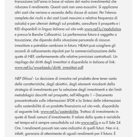
transazione (all'anno in base al valore del vostro investimento) che
riducono il rendimento. Questi costi non sono esaustivi. Si applicano
altri costi che variano a seconda della classe di azioni. Per l’elenco
completo dei rischi e dei costi (costi massimi e relativa frequenza di
calcolo) e per ulteriori dettagli sul prodotto, consultare il prospetto e i
KID disponibili in lingua italiana sul sito web
www.nef.lu/modulistica
e presso le Banche Collocatrici. La performance futura è soggetta a
tassazione, che dipende dalla situazione personale di ciascun
investitore e potrebbe cambiare in futuro. NEAM può sciogliere gli
accordi di collocamento stipulati per la commercializzazione delle
quote di NEF, conformemente alle relative previsioni contrattuali. Un
riepilogo dei diritti degli investitori è disponibile in italiano al link:
www.nef.lu/wcuploads/diritti_investitori.pdf
NEF Ethical
- La decisione di investire nel prodotto deve tener conto
delle caratteristiche, degli obiettivi, degli elementi vincolanti della
strategia di investimento per la selezione degli investimenti e dei limiti
metodologici descritti nel prospetto, nell’Allegato 1 – Documento
precontrattuale sulle informazioni SFDR e la Sintesi delle informazioni
sulla sostenibilità di un prodotto finanziario sul sito web, disponibile
al seguente link:
www.nef.lu/sostenibilita
. Trattasi di investimento in
quote di fondi comuni d’investimento. Il valore della quota è variabile
nel tempo ed è sempre consultabile sul sito
www.nef.lu
e su Il Sole 24
Ore. I rendimenti passati non sono indicativi di quelli futuri. Non vi è,
infatti, garanzia di ottenimento di uguali rendimenti per il futuro. È