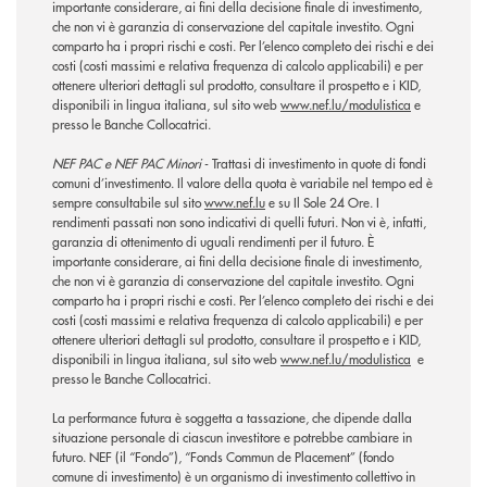
importante considerare, ai fini della decisione finale di investimento,
che non vi è garanzia di conservazione del capitale investito. Ogni
comparto ha i propri rischi e costi. Per l’elenco completo dei rischi e dei
costi (costi massimi e relativa frequenza di calcolo applicabili) e per
ottenere ulteriori dettagli sul prodotto, consultare il prospetto e i KID,
disponibili in lingua italiana, sul sito web
www.nef.lu/modulistica
e
presso le Banche Collocatrici.
NEF PAC e NEF PAC Minori
- Trattasi di investimento in quote di fondi
comuni d’investimento. Il valore della quota è variabile nel tempo ed è
sempre consultabile sul sito
www.nef.lu
e su Il Sole 24 Ore. I
rendimenti passati non sono indicativi di quelli futuri. Non vi è, infatti,
garanzia di ottenimento di uguali rendimenti per il futuro. È
importante considerare, ai fini della decisione finale di investimento,
che non vi è garanzia di conservazione del capitale investito. Ogni
comparto ha i propri rischi e costi. Per l’elenco completo dei rischi e dei
costi (costi massimi e relativa frequenza di calcolo applicabili) e per
ottenere ulteriori dettagli sul prodotto, consultare il prospetto e i KID,
disponibili in lingua italiana, sul sito web
www.nef.lu/modulistica
e
presso le Banche Collocatrici.
La performance futura è soggetta a tassazione, che dipende dalla
situazione personale di ciascun investitore e potrebbe cambiare in
futuro. NEF (il “Fondo”), “Fonds Commun de Placement” (fondo
comune di investimento) è un organismo di investimento collettivo in