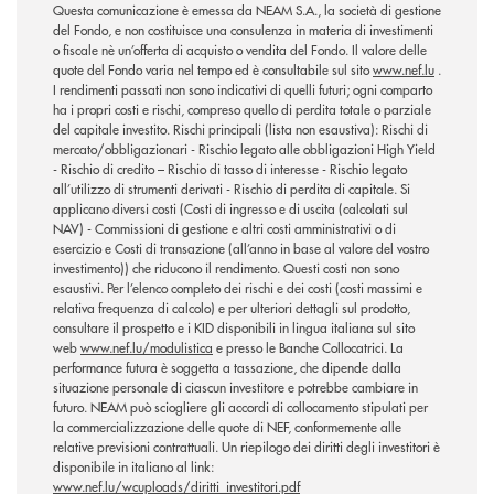
Questa comunicazione è emessa da NEAM S.A., la società di gestione
del Fondo, e non costituisce una consulenza in materia di investimenti
o fiscale nè un’offerta di acquisto o vendita del Fondo. Il valore delle
quote del Fondo varia nel tempo ed è consultabile sul sito
www.nef.lu
.
I rendimenti passati non sono indicativi di quelli futuri; ogni comparto
ha i propri costi e rischi, compreso quello di perdita totale o parziale
del capitale investito. Rischi principali (lista non esaustiva): Rischi di
mercato/obbligazionari - Rischio legato alle obbligazioni High Yield
- Rischio di credito – Rischio di tasso di interesse - Rischio legato
all’utilizzo di strumenti derivati - Rischio di perdita di capitale. Si
applicano diversi costi (Costi di ingresso e di uscita (calcolati sul
NAV) - Commissioni di gestione e altri costi amministrativi o di
esercizio e Costi di transazione (all’anno in base al valore del vostro
investimento)) che riducono il rendimento. Questi costi non sono
esaustivi. Per l’elenco completo dei rischi e dei costi (costi massimi e
relativa frequenza di calcolo) e per ulteriori dettagli sul prodotto,
consultare il prospetto e i KID disponibili in lingua italiana sul sito
web
www.nef.lu/modulistica
e presso le Banche Collocatrici. La
performance futura è soggetta a tassazione, che dipende dalla
situazione personale di ciascun investitore e potrebbe cambiare in
futuro. NEAM può sciogliere gli accordi di collocamento stipulati per
la commercializzazione delle quote di NEF, conformemente alle
relative previsioni contrattuali. Un riepilogo dei diritti degli investitori è
disponibile in italiano al link:
www.nef.lu/wcuploads/diritti_investitori.pdf