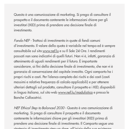
Questa è una comunicazione di marketing. Si prega di consultare il
prospetto e il documento contenente le informazioni chiave per gli
investitori (KID) prima di prendere una decisione finale di
investimento.
Fondo NEF
- Trattasi di investimento in quote di fondi comuni
d’investimento. Il valore della quota è variabile nel tempo ed è sempre
consultabile sul sito
www.nef.lu
e su Il Sole 24 Ore. I rendimenti
passati non sono indicativi di quelli futuri. Non vi è, infatti, garanzia di
ottenimento di uguali rendimenti per il futuro. È importante
considerare, ai fini della decisione finale di investimento, che non vi è
garanzia di conservazione del capitale investito. Ogni comparto ha i
propri rischi e costi. Per l’elenco completo dei rischi e dei costi (costi
massimi e relativa frequenza di calcolo applicabili) e per ottenere
ulteriori dettagli sul prodotto, consultare il prospetto e i KID, disponibili
in lingua italiana, sul sito web
www.nef.lu/modulistica
e presso le
Banche Collocatrici.
NEF Ethical Step to Balanced 2030
- Questa è una comunicazione di
marketing. Si prega di consultare il prospetto e il documento
contenente le informazioni chiave per gli investitori (KID) prima di
prendere una decisione finale di investimento. Il Comparto segue una
strategia di investimento step-up dove, all’inizio della sua esistenza,