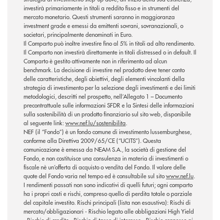
investirà primariamente in titoli a reddito fisso e in strumenti del
mercato monetario. Questi strumenti saranno in maggioranza
investment grade e emessi da emittenti sovrani, sovranazionali, o
societari, principalmente denominati in Euro.
Il Comparto può inoltre investire fino al 5% in titoli ad alto rendimento.
Il Comparto non investirà direttamente in titoli distressed o in default. Il
Comparto è gestito attivamente non in riferimento ad alcun
benchmark. La decisione di investire nel prodotto deve tener conto
delle caratteristiche, degli obiettivi, degli elementi vincolanti della
strategia di investimento per la selezione degli investimenti e dei limiti
metodologici, descritti nel prospetto, nell’Allegato 1 – Documento
precontrattuale sulle informazioni SFDR e la Sintesi delle informazioni
sulla sostenibilità di un prodotto finanziario sul sito web, disponibile
al seguente link:
www.nef.lu/sostenibilita
.
NEF (il “Fondo”) è un fondo comune di investimento lussemburghese,
conforme alla Direttiva 2009/65/CE (“UCITS”). Questa
comunicazione è emessa da NEAM S.A., la società di gestione del
Fondo, e non costituisce una consulenza in materia di investimenti o
fiscale nè un’offerta di acquisto o vendita del Fondo. Il valore delle
quote del Fondo varia nel tempo ed è consultabile sul sito
www.nef.lu
.
I rendimenti passati non sono indicativi di quelli futuri; ogni comparto
ha i propri costi e rischi, compreso quello di perdita totale o parziale
del capitale investito. Rischi principali (lista non esaustiva): Rischi di
mercato/obbligazionari - Rischio legato alle obbligazioni High Yield