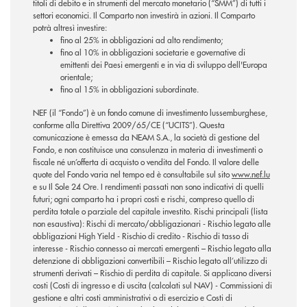
titoli di debito e in strumenti del mercato monetario (“SMM”) di tutti i
settori economici. Il Comparto non investirà in azioni. Il Comparto
potrà altresì investire:
fino al 25% in obbligazioni ad alto rendimento;
fino al 10% in obbligazioni societarie e governative di
emittenti dei Paesi emergenti e in via di sviluppo dell'Europa
orientale;
fino al 15% in obbligazioni subordinate.
NEF (il “Fondo”) è un fondo comune di investimento lussemburghese,
conforme alla Direttiva 2009/65/CE (“UCITS”). Questa
comunicazione è emessa da NEAM S.A., la società di gestione del
Fondo, e non costituisce una consulenza in materia di investimenti o
fiscale né un’offerta di acquisto o vendita del Fondo. Il valore delle
quote del Fondo varia nel tempo ed è consultabile sul sito
www.nef.lu
e su Il Sole 24 Ore. I rendimenti passati non sono indicativi di quelli
futuri; ogni comparto ha i propri costi e rischi, compreso quello di
perdita totale o parziale del capitale investito. Rischi principali (lista
non esaustiva): Rischi di mercato/obbligazionari - Rischio legato alle
obbligazioni High Yield - Rischio di credito - Rischio di tasso di
interesse - Rischio connesso ai mercati emergenti – Rischio legato alla
detenzione di obbligazioni convertibili – Rischio legato all’utilizzo di
strumenti derivati – Rischio di perdita di capitale. Si applicano diversi
costi (Costi di ingresso e di uscita (calcolati sul NAV) - Commissioni di
gestione e altri costi amministrativi o di esercizio e Costi di