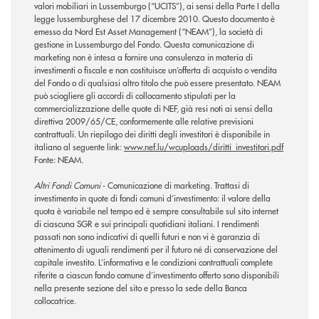
valori mobiliari in Lussemburgo (“UCITS”), ai sensi della Parte I della
legge lussemburghese del 17 dicembre 2010. Questo documento è
emesso da Nord Est Asset Management (“NEAM”), la società di
gestione in Lussemburgo del Fondo. Questa comunicazione di
marketing non è intesa a fornire una consulenza in materia di
investimenti o fiscale e non costituisce un’offerta di acquisto o vendita
del Fondo o di qualsiasi altro titolo che può essere presentato. NEAM
può sciogliere gli accordi di collocamento stipulati per la
commercializzazione delle quote di NEF, già resi noti ai sensi della
direttiva 2009/65/CE, conformemente alle relative previsioni
contrattuali. Un riepilogo dei diritti degli investitori è disponibile in
italiano al seguente link:
www.nef.lu/wcuploads/diritti_investitori.pdf
Fonte: NEAM.
Altri Fondi Comuni
- Comunicazione di marketing. Trattasi di
investimento in quote di fondi comuni d’investimento: il valore della
quota è variabile nel tempo ed è sempre consultabile sul sito internet
di ciascuna SGR e sui principali quotidiani italiani. I rendimenti
passati non sono indicativi di quelli futuri e non vi è garanzia di
ottenimento di uguali rendimenti per il futuro né di conservazione del
capitale investito. L’informativa e le condizioni contrattuali complete
riferite a ciascun fondo comune d’investimento offerto sono disponibili
nella presente sezione del sito e presso la sede della Banca
collocatrice.