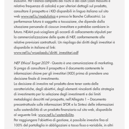
esaustivi. Per l’elenco completo dei rischi e dei costi (costi massimi e
relativa frequenza di calcolo) e per ulteriori dettagli sul prodotto,
consultare il prospetto e i KID disponibili in lingua italiana sul sito
web
www.nef.lu/modulistica
e presso le Banche Collocatrici. La
performance futura è soggetta a tassazione, che dipende dalla
situazione personale di ciascun investitore e potrebbe cambiare in
futuro. NEAM può sciogliere gli accordi di collocamento stipulati per
la commercializzazione delle quote di NEF, conformemente alle
relative previsioni contrattuali. Un riepilogo dei diritti degli investitori è
disponibile in italiano al link:
www.nef.lu/wcuploads/diritti_investitori.pdf
NEF Ethical Target 2029
- Questa è una comunicazione di marketing.
Si prega di consultare il prospetto e il documento contenente le
informazioni chiave per gli investitori (KID) prima di prendere una
decisione finale di investimento.
La decisione di investire nel prodotto deve tener conto delle
caratteristiche, degli obiettivi, degli elementi vincolanti della strategia
di investimento per la selezione degli investimenti e dei limiti
metodologici descritti nel prospetto, nell’Allegato 1 – Documento
precontrattuale sulle informazioni SFDR e la Sintesi delle informazioni
sulla sostenibilità di un prodotto finanziario sul sito web, disponibile
al seguente link:
www.nef.lu/sostenibilita
.
Per raggiungere l'obiettivo di gestione, è possibile investire fino al
100% del portafoglio in obbligazioni a tasso fisso o variabile, in altri