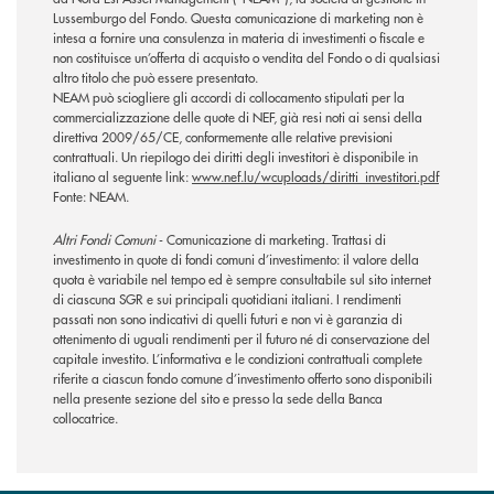
Lussemburgo del Fondo. Questa comunicazione di marketing non è
intesa a fornire una consulenza in materia di investimenti o fiscale e
non costituisce un’offerta di acquisto o vendita del Fondo o di qualsiasi
altro titolo che può essere presentato.
NEAM può sciogliere gli accordi di collocamento stipulati per la
commercializzazione delle quote di NEF, già resi noti ai sensi della
direttiva 2009/65/CE, conformemente alle relative previsioni
contrattuali. Un riepilogo dei diritti degli investitori è disponibile in
italiano al seguente link:
www.nef.lu/wcuploads/diritti_investitori.pdf
Fonte: NEAM.
Altri Fondi Comuni
- Comunicazione di marketing. Trattasi di
investimento in quote di fondi comuni d’investimento: il valore della
quota è variabile nel tempo ed è sempre consultabile sul sito internet
di ciascuna SGR e sui principali quotidiani italiani. I rendimenti
passati non sono indicativi di quelli futuri e non vi è garanzia di
ottenimento di uguali rendimenti per il futuro né di conservazione del
capitale investito. L’informativa e le condizioni contrattuali complete
riferite a ciascun fondo comune d’investimento offerto sono disponibili
nella presente sezione del sito e presso la sede della Banca
collocatrice.