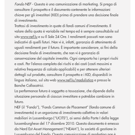
Fondo NEF
- Questa è una comunicazione di marketing. Si prega di
consultare il prospetto e il documento contenente le informazioni
chiave per gli investitori (KID) prima di prendere una decisione finale
di investimento.
Trattasi di investimento in quote di fondi comuni d’investimento. Il
valore della quota è variabile nel tempo ed è sempre consultabile sul
sito
www.nef.lu
e su Il Sole 24 Ore. I rendimenti passati non sono
indicativi di quelli futuri. Non vi è, infatti, garanzia di ottenimento di
uguali rendimenti per il futuro. È importante considerare, ai fini della
decisione finale di investimento, che non vi è garanzia di
conservazione del capitale investito. Ogni comparto ha i propri rischi
e costi. Per l’elenco completo dei rischi e dei costi (costi massimi e
relativa frequenza di calcolo applicabili) e per ottenere ulteriori
dettagli sul prodotto, consultare il prospetto e i KID, disponibili in
lingua italiana, sul sito web
www.nef.lu/modulistica
e presso le
Banche Collocatrici.
La performance futura è soggetta a tassazione, che dipende dalla
situazione personale di ciascun investitore e potrebbe cambiare in
futuro.
NEF (il “Fondo”), “Fonds Commun de Placement” (fondo comune di
investimento) è un organismo di investimento collettivo in valori
mobiliari in Lussemburgo (“UCITS”), ai sensi della Parte I della legge
lussemburghese del 17 dicembre 2010. Questo documento è emesso
da Nord Est Asset Management (“NEAM”), la società di gestione in
Lussemburgo del Fondo. Questa comunicazione di marketing non è