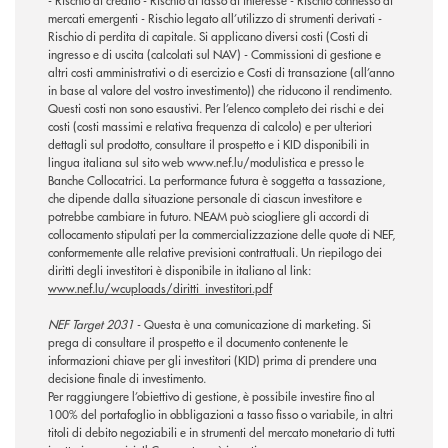
- Rischio di credito - Rischio di tasso di interesse - Rischio connesso ai
mercati emergenti - Rischio legato all’utilizzo di strumenti derivati -
Rischio di perdita di capitale. Si applicano diversi costi (Costi di
ingresso e di uscita (calcolati sul NAV) - Commissioni di gestione e
altri costi amministrativi o di esercizio e Costi di transazione (all’anno
in base al valore del vostro investimento)) che riducono il rendimento.
Questi costi non sono esaustivi. Per l’elenco completo dei rischi e dei
costi (costi massimi e relativa frequenza di calcolo) e per ulteriori
dettagli sul prodotto, consultare il prospetto e i KID disponibili in
lingua italiana sul sito web www.nef.lu/modulistica e presso le
Banche Collocatrici. La performance futura è soggetta a tassazione,
che dipende dalla situazione personale di ciascun investitore e
potrebbe cambiare in futuro. NEAM può sciogliere gli accordi di
collocamento stipulati per la commercializzazione delle quote di NEF,
conformemente alle relative previsioni contrattuali. Un riepilogo dei
diritti degli investitori è disponibile in italiano al link:
www.nef.lu/wcuploads/diritti_investitori.pdf
NEF Target 2031
- Questa è una comunicazione di marketing. Si
prega di consultare il prospetto e il documento contenente le
informazioni chiave per gli investitori (KID) prima di prendere una
decisione finale di investimento.
Per raggiungere l’obiettivo di gestione, è possibile investire fino al
100% del portafoglio in obbligazioni a tasso fisso o variabile, in altri
titoli di debito negoziabili e in strumenti del mercato monetario di tutti