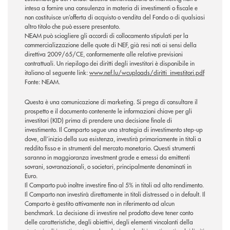
intesa a fornire una consulenza in materia di investimenti o fiscale e
non costituisce un’offerta di acquisto o vendita del Fondo o di qualsiasi
altro titolo che può essere presentato.
NEAM può sciogliere gli accordi di collocamento stipulati per la
commercializzazione delle quote di NEF, già resi noti ai sensi della
direttiva 2009/65/CE, conformemente alle relative previsioni
contrattuali. Un riepilogo dei diritti degli investitori è disponibile in
italiano al seguente link:
www.nef.lu/wcuploads/diritti_investitori.pdf
Fonte: NEAM.
Questa è una comunicazione di marketing. Si prega di consultare il
prospetto e il documento contenente le informazioni chiave per gli
investitori (KID) prima di prendere una decisione finale di
investimento. Il Comparto segue una strategia di investimento step-up
dove, all’inizio della sua esistenza, investirà primariamente in titoli a
reddito fisso e in strumenti del mercato monetario. Questi strumenti
saranno in maggioranza investment grade e emessi da emittenti
sovrani, sovranazionali, o societari, principalmente denominati in
Euro.
Il Comparto può inoltre investire fino al 5% in titoli ad alto rendimento.
Il Comparto non investirà direttamente in titoli distressed o in default. Il
Comparto è gestito attivamente non in riferimento ad alcun
benchmark. La decisione di investire nel prodotto deve tener conto
delle caratteristiche, degli obiettivi, degli elementi vincolanti della