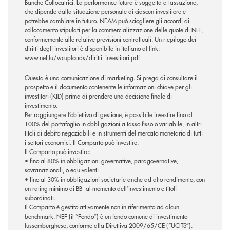
Banche Collocatrici. La performance futura è soggetta a tassazione,
che dipende dalla situazione personale di ciascun investitore e
potrebbe cambiare in futuro. NEAM può sciogliere gli accordi di
collocamento stipulati per la commercializzazione delle quote di NEF,
conformemente alle relative previsioni contrattuali. Un riepilogo dei
diritti degli investitori è disponibile in italiano al link:
www.nef.lu/wcuploads/diritti_investitori.pdf
Questa è una comunicazione di marketing. Si prega di consultare il
prospetto e il documento contenente le informazioni chiave per gli
investitori (KID) prima di prendere una decisione finale di
investimento.
Per raggiungere l’obiettivo di gestione, è possibile investire fino al
100% del portafoglio in obbligazioni a tasso fisso o variabile, in altri
titoli di debito negoziabili e in strumenti del mercato monetario di tutti
i settori economici. Il Comparto può investire:
Il Comparto può investire:
• fino al 80% in obbligazioni governative, paragovernative,
sovranazionali, o equivalenti
• fino al 30% in obbligazioni societarie anche ad alto rendimento, con
un rating minimo di BB- al momento dell’investimento e titoli
subordinati.
Il Comparto è gestito attivamente non in riferimento ad alcun
benchmark. NEF (il “Fondo”) è un fondo comune di investimento
lussemburghese, conforme alla Direttiva 2009/65/CE (“UCITS”).