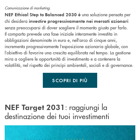
Comunicazione di marketing.
una soluzione pensata per
NEF Ethical Step to Balanced 2030
è
chi desidera
investire progressivamente nei mercati azionari
senza preoccuparsi di dover scegliere il momento giusto per farlo.
Il comparto prevede una fase iniziale interamente investita in
obbligazioni denominate in euro e, nell’arco di cinque anni,
incrementa progressivamente l’esposizione azionaria globale, con
l’obiettivo di favorire una crescita equilibrata nel tempo. La gestione
mira a cogliere le opportunità di investimento e a contenere la
volatilità, nel rispetto dei principi ambientali, sociali e di governance.
SCOPRI DI PIÙ
: raggiungi la
NEF Target 2031
destinazione dei tuoi investimenti