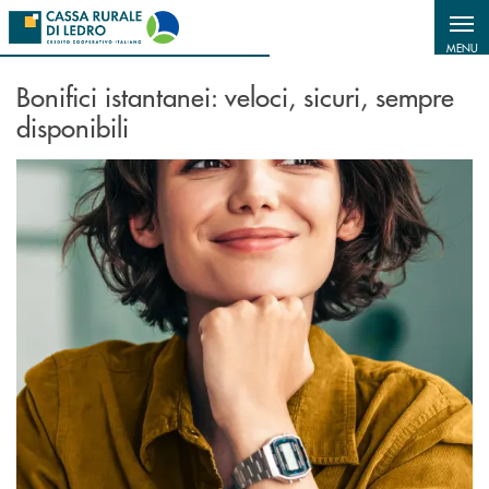
Salta al contenuto principale
MENU
Bonifici istantanei: veloci, sicuri, sempre
disponibili