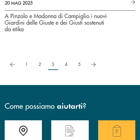
20 MAG 2025
A Pinzolo e Madonna di Campiglio i nuovi
Giardini delle Giuste e dei Giusti sostenuti
da etika
precedente
successivo
1
2
3
4
5
Come possiamo
?
aiutarti
Accedi all' elenco completo delle filiali .
Hai bisogno di assistenza immediata? Contatta
Hai bisogno di alcuni