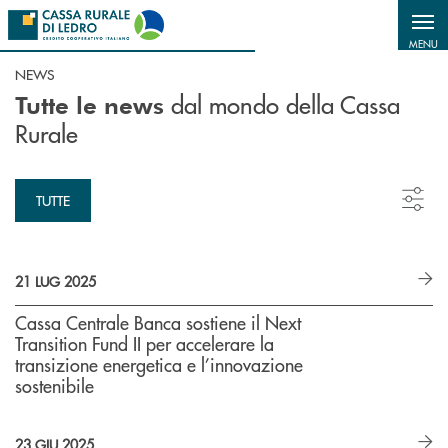
Salta al contenuto principale
MENU
NEWS
dal mondo della Cassa
Tutte le news
Rurale
TUTTE
21 LUG 2025
Cassa Centrale Banca sostiene il Next
Transition Fund II per accelerare la
transizione energetica e l’innovazione
sostenibile
23 GIU 2025